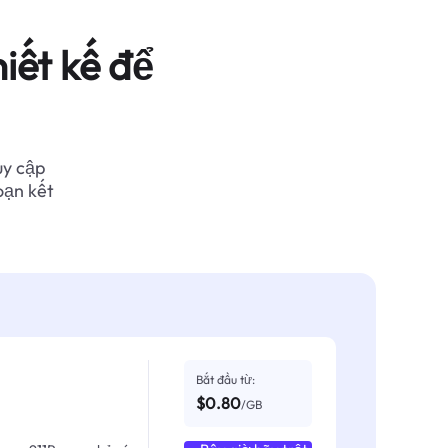
iết kế để
uy cập
oạn kết
Bắt đầu từ:
$0.80
/GB