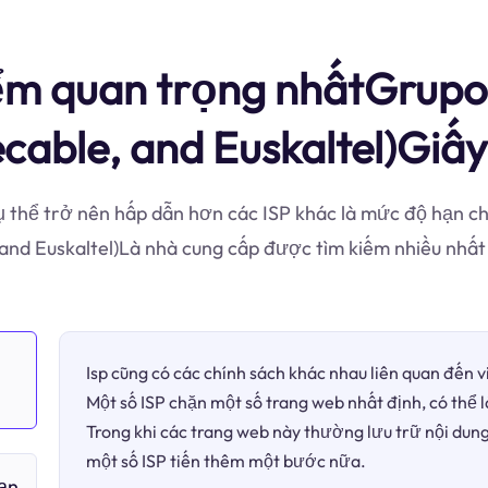
m quan trọng nhấtGrupo E
ecable, and Euskaltel)Giấ
ụ thể trở nên hấp dẫn hơn các ISP khác là mức độ hạn ch
e, and Euskaltel)Là nhà cung cấp được tìm kiếm nhiều nh
Isp cũng có các chính sách khác nhau liên quan đến 
Một số ISP chặn một số trang web nhất định, có thể 
Trong khi các trang web này thường lưu trữ nội dung
một số ISP tiến thêm một bước nữa.
bạn