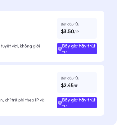
Bắt đầu từ:
$3.50
/IP
Bây giờ hãy trật
tuyệt vời, không giới
tự
Bắt đầu từ:
$2.45
/IP
Bây giờ hãy trật
, chỉ trả phí theo IP và
tự