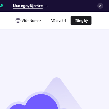
Mua ngay lập tức
GB
Việt Nam
Vào vị trí
đăng ký