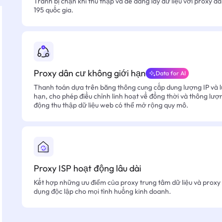
Tránh bị chặn khi thu thập và dễ dàng lấy dữ liệu với proxy d
195 quốc gia.
Proxy dân cư không giới hạn
Data for AI
Thanh toán dựa trên băng thông cung cấp dung lượng IP và l
hạn, cho phép điều chỉnh linh hoạt về đồng thời và thông lượ
động thu thập dữ liệu web có thể mở rộng quy mô.
Proxy ISP hoạt động lâu dài
Kết hợp những ưu điểm của proxy trung tâm dữ liệu và proxy 
dụng độc lập cho mọi tình huống kinh doanh.