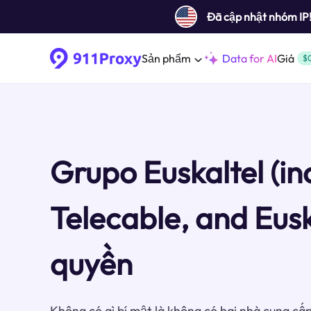
Đã cập nhật nhóm IP
Sản phẩm
Data for AI
Giá
$
Grupo Euskaltel (in
Telecable, and Eusk
quyền
Không có gì bí mật là không có hai nhà cung cấp