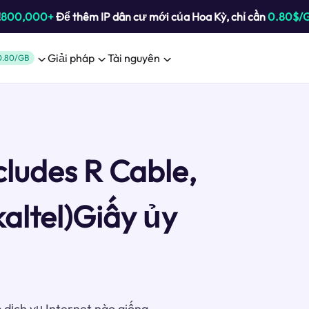
!
800,000+
Để thêm IP dân cư mới của Hoa Kỳ, chỉ cần
0.80$/
Giải pháp
Tài nguyên
0.80/GB
cludes R Cable,
altel)Giấy ủy
 dịch vụ Internet nào giống