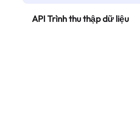
API Trình thu thập dữ liệu
Tự động hóa quá trình trích xuất dữ liệu web
quy mô lớn và cung cấp dữ liệu sạch, có cấu
trúc một cách đáng tin cậy — không bị chặn.