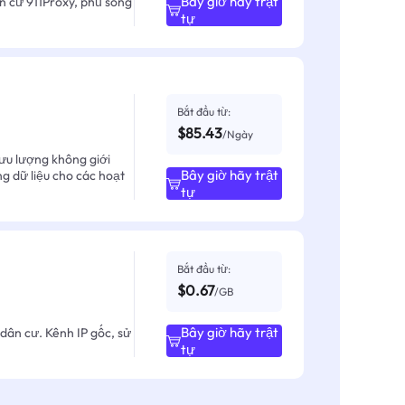
Bây giờ hãy trật
ân cư 911Proxy, phủ sóng
tự
Bắt đầu từ:
$85.43
/Ngày
ưu lượng không giới
Bây giờ hãy trật
ng dữ liệu cho các hoạt
tự
Bắt đầu từ:
$0.67
/GB
Bây giờ hãy trật
dân cư. Kênh IP gốc, sử
tự