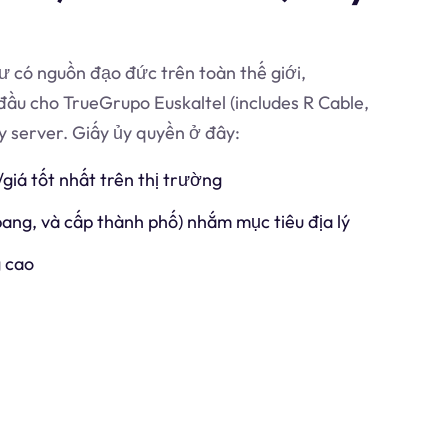
 có nguồn đạo đức trên toàn thế giới,
đầu cho TrueGrupo Euskaltel (includes R Cable,
y server. Giấy ủy quyền ở đây:
/giá tốt nhất trên thị trường
 bang, và cấp thành phố) nhắm mục tiêu địa lý
 cao