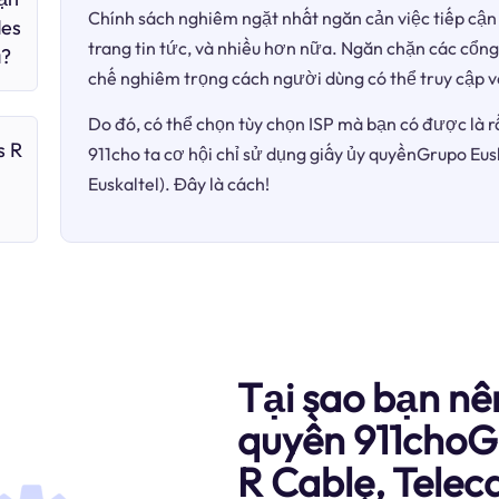
Chính sách nghiêm ngặt nhất ngăn cản việc tiếp cận 
des
trang tin tức, và nhiều hơn nữa. Ngăn chặn các cổng
à?
chế nghiêm trọng cách người dùng có thể truy cập v
Do đó, có thể chọn tùy chọn ISP mà bạn có được là r
s R
911cho ta cơ hội chỉ sử dụng giấy ủy quyềnGrupo Eusk
Euskaltel). Đây là cách!
Tại sao bạn nê
quyền 911choGr
R Cable, Telec