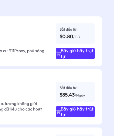
Bắt đầu từ:
$0.80
/GB
Bây giờ hãy trật
ân cư 911Proxy, phủ sóng
tự
Bắt đầu từ:
$85.43
/Ngày
ưu lượng không giới
Bây giờ hãy trật
ng dữ liệu cho các hoạt
tự