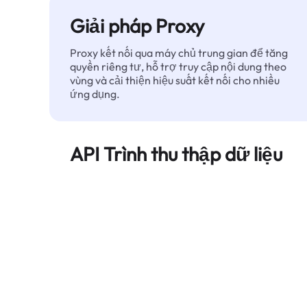
Giải pháp Proxy
Proxy kết nối qua máy chủ trung gian để tăng
quyền riêng tư, hỗ trợ truy cập nội dung theo
vùng và cải thiện hiệu suất kết nối cho nhiều
ứng dụng.
API Trình thu thập dữ liệu
Tự động hóa quá trình trích xuất dữ liệu web
quy mô lớn và cung cấp dữ liệu sạch, có cấu
trúc một cách đáng tin cậy — không bị chặn.