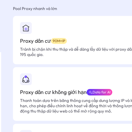
Pool Proxy nhanh và lớn
Proxy dân cư
90M+IP
Tránh bị chặn khi thu thập và dễ dàng lấy dữ liệu với proxy d
195 quốc gia.
Proxy dân cư không giới hạn
Data for AI
Thanh toán dựa trên băng thông cung cấp dung lượng IP và l
hạn, cho phép điều chỉnh linh hoạt về đồng thời và thông lượ
động thu thập dữ liệu web có thể mở rộng quy mô.