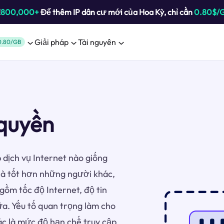
!
800,000+
Để thêm IP dân cư mới của Hoa Kỳ, chỉ cần
0.80$/
Giải pháp
Tài nguyên
0.80/GB
quyền
 dịch vụ Internet nào giống
à tốt hơn những người khác,
gồm tốc độ Internet, độ tin
ữa. Yếu tố quan trọng làm cho
ác là mức độ hạn chế truy cập