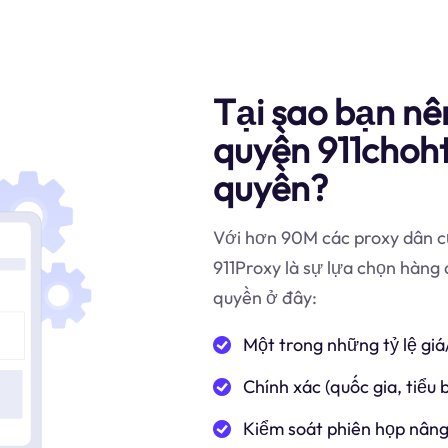
Tại sao bạn nê
quyền 911cho
quyền?
Với hơn 90M các proxy dân cư
911Proxy là sự lựa chọn hàn
quyền ở đây:
Một trong những tỷ lệ giá
Chính xác (quốc gia, tiểu
Kiểm soát phiên họp nâng