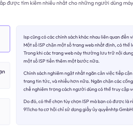
ấp được tìm kiếm nhiều nhất cho những người dùng máy
Isp cũng có các chính sách khác nhau liên quan đến 
Một số ISP chặn một số trang web nhất định, có thể 
Trong khi các trang web này thường lưu trữ nội dung
một số ISP tiến thêm một bước nữa.
bạn
Chính sách nghiêm ngặt nhất ngăn cản việc tiếp cận 
trang tin tức, và nhiều hơn nữa. Ngăn chặn các cổng
chế nghiêm trọng cách người dùng có thể truy cập v
Do đó, có thể chọn tùy chọn ISP mà bạn có được là r
911cho ta cơ hội chỉ sử dụng giấy ủy quyềnhtp GmbH.
n