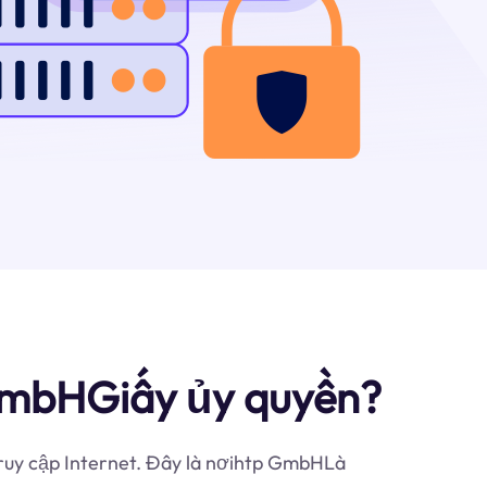
GmbHGiấy ủy quyền?
truy cập Internet. Đây là nơihtp GmbHLà