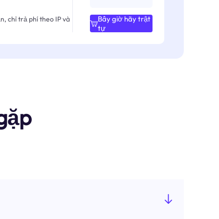
Bây giờ hãy trật
, chỉ trả phí theo IP và
tự
gặp