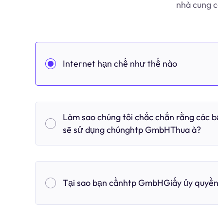
nhà cung c
Internet hạn chế như thế nào
Làm sao chúng tôi chắc chắn rằng các 
sẽ sử dụng chúnghtp GmbHThua à?
Tại sao bạn cầnhtp GmbHGiấy ủy quyề