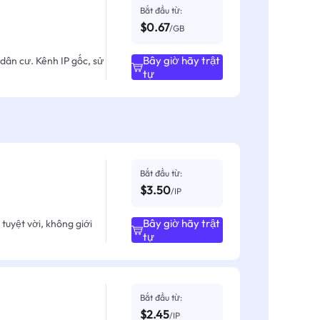
Bắt đầu từ:
$0.67
/GB
Bây giờ hãy trật
dân cư. Kênh IP gốc, sử
tự
Bắt đầu từ:
$3.50
/IP
Bây giờ hãy trật
tuyệt vời, không giới
tự
Bắt đầu từ:
$2.45
/IP