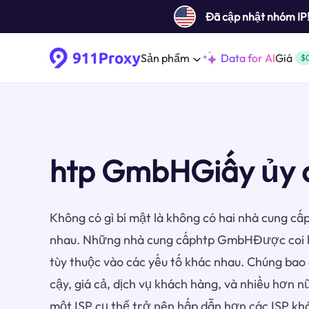
Đã cập nhật nhóm IP
Sản phẩm
Data for AI
Giá
$
htp GmbHGiấy ủy 
Không có gì bí mật là không có hai nhà cung cấp
nhau. Những nhà cung cấphtp GmbHĐược coi l
tùy thuộc vào các yếu tố khác nhau. Chúng bao 
cậy, giá cả, dịch vụ khách hàng, và nhiều hơn n
một ISP cụ thể trở nên hấp dẫn hơn các ISP kh