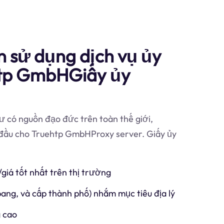
n sử dụng dịch vụ ủy
htp GmbHGiấy ủy
 có nguồn đạo đức trên toàn thế giới,
g đầu cho Truehtp GmbHProxy server. Giấy ủy
/giá tốt nhất trên thị trường
 bang, và cấp thành phố) nhắm mục tiêu địa lý
 cao