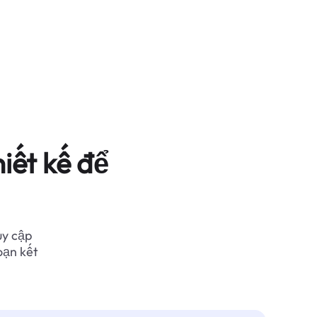
iết kế để
uy cập
oạn kết