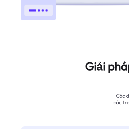
Giải phá
Các d
các tr