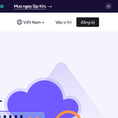
Mua ngay lập tức
GB
Việt Nam
Vào vị trí
đăng ký