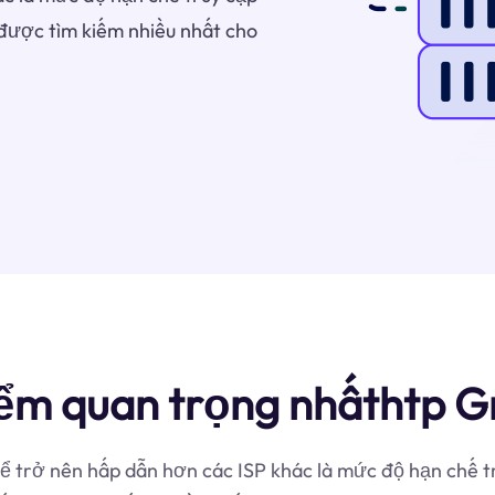
được tìm kiếm nhiều nhất cho
iểm quan trọng nhấthtp 
hể trở nên hấp dẫn hơn các ISP khác là mức độ hạn chế 