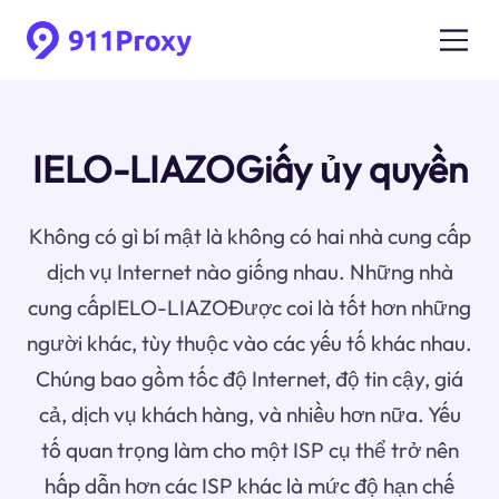
IELO-LIAZOGiấy ủy quyền
Không có gì bí mật là không có hai nhà cung cấp
dịch vụ Internet nào giống nhau. Những nhà
cung cấpIELO-LIAZOĐược coi là tốt hơn những
người khác, tùy thuộc vào các yếu tố khác nhau.
Chúng bao gồm tốc độ Internet, độ tin cậy, giá
cả, dịch vụ khách hàng, và nhiều hơn nữa. Yếu
tố quan trọng làm cho một ISP cụ thể trở nên
hấp dẫn hơn các ISP khác là mức độ hạn chế