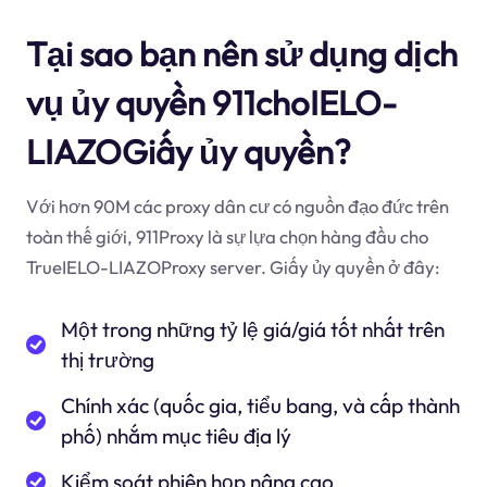
Tại sao bạn nên sử dụng dịch
vụ ủy quyền 911choIELO-
LIAZOGiấy ủy quyền?
Với hơn 90M các proxy dân cư có nguồn đạo đức trên
toàn thế giới, 911Proxy là sự lựa chọn hàng đầu cho
TrueIELO-LIAZOProxy server. Giấy ủy quyền ở đây:
Một trong những tỷ lệ giá/giá tốt nhất trên
thị trường
Chính xác (quốc gia, tiểu bang, và cấp thành
phố) nhắm mục tiêu địa lý
Kiểm soát phiên họp nâng cao