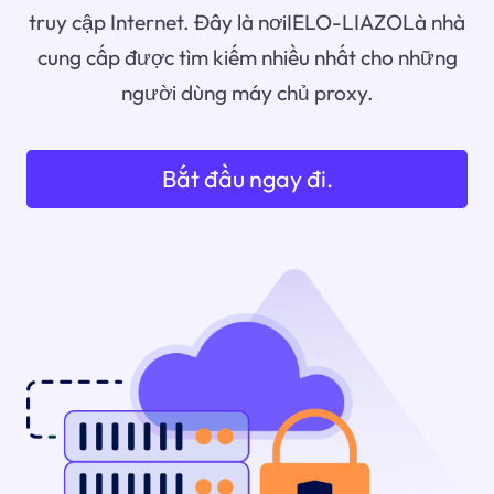
truy cập Internet. Đây là nơiIELO-LIAZOLà nhà
cung cấp được tìm kiếm nhiều nhất cho những
người dùng máy chủ proxy.
Bắt đầu ngay đi.