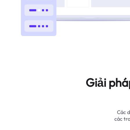
Giải phá
Các d
các tr