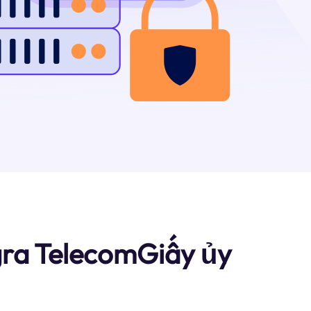
gra TelecomGiấy ủy