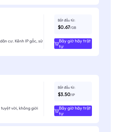
Bắt đầu từ:
$0.67
/GB
Bây giờ hãy trật
dân cư. Kênh IP gốc, sử
tự
Bắt đầu từ:
$3.50
/IP
Bây giờ hãy trật
tuyệt vời, không giới
tự