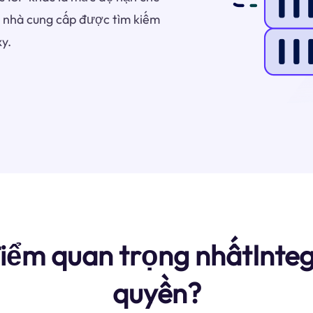
à nhà cung cấp được tìm kiếm
y.
iểm quan trọng nhấtInte
quyền?