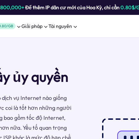
!
800,000+
Để thêm IP dân cư mới của Hoa Kỳ, chỉ cần
0.80$/
Giải pháp
Tài nguyên
0.80/GB
ấy ủy quyền
 dịch vụ Internet nào giống
 coi là tốt hơn những người
g bao gồm tốc độ Internet,
u hơn nữa. Yếu tố quan trọng
c ISP khác là mức độ hạn chế