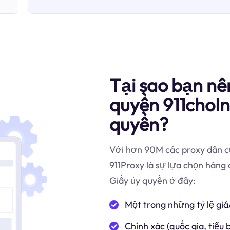
Tại sao bạn nê
quyền 911choI
quyền?
Với hơn 90M các proxy dân cư
911Proxy là sự lựa chọn hàng
Giấy ủy quyền ở đây:
Một trong những tỷ lệ giá
Chính xác (quốc gia, tiểu