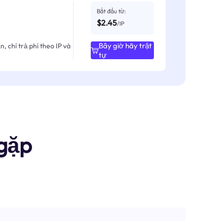
Bắt đầu từ:
$2.45
/IP
Bây giờ hãy trật
, chỉ trả phí theo IP và
tự
gặp