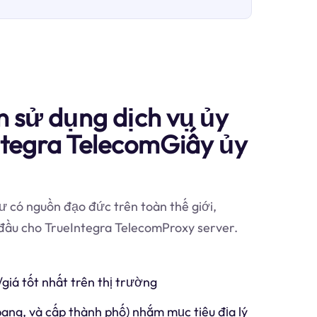
n sử dụng dịch vụ ủy
ntegra TelecomGiấy ủy
 có nguồn đạo đức trên toàn thế giới,
 đầu cho TrueIntegra TelecomProxy server.
/giá tốt nhất trên thị trường
 bang, và cấp thành phố) nhắm mục tiêu địa lý