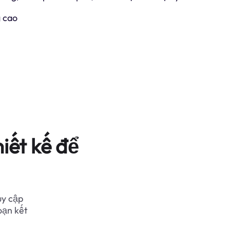
 cao
iết kế để
uy cập
oạn kết