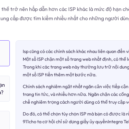
 thể trở nên hấp dẫn hơn các ISP khác là mức độ hạn chế
ung cấp được tìm kiếm nhiều nhất cho những người dùn
Isp cũng có các chính sách khác nhau liên quan đến 
Một số ISP chặn một số trang web nhất định, có thể 
Trong khi các trang web này thường lưu trữ nội dung
một số ISP tiến thêm một bước nữa.
bạn
Chính sách nghiêm ngặt nhất ngăn cản việc tiếp cận 
à?
trang tin tức, và nhiều hơn nữa. Ngăn chặn các cổng
chế nghiêm trọng cách người dùng có thể truy cập v
Do đó, có thể chọn tùy chọn ISP mà bạn có được là r
911cho ta cơ hội chỉ sử dụng giấy ủy quyềnIntegra T