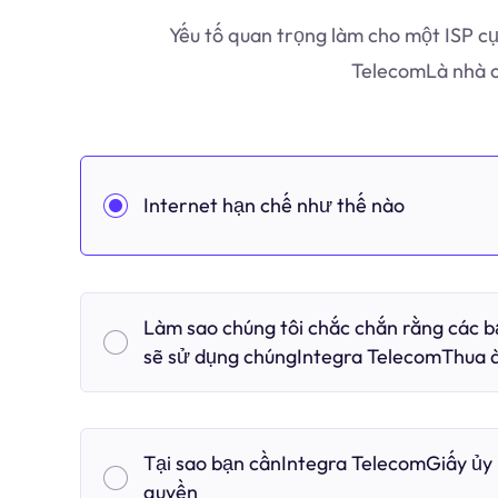
Yếu tố quan trọng làm cho một ISP cụ
TelecomLà nhà c
Internet hạn chế như thế nào
Làm sao chúng tôi chắc chắn rằng các 
sẽ sử dụng chúngIntegra TelecomThua 
Tại sao bạn cầnIntegra TelecomGiấy ủy
quyền