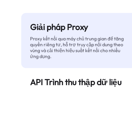
Giải pháp Proxy
Proxy kết nối qua máy chủ trung gian để tăng
quyền riêng tư, hỗ trợ truy cập nội dung theo
vùng và cải thiện hiệu suất kết nối cho nhiều
ứng dụng.
API Trình thu thập dữ liệu
Tự động hóa quá trình trích xuất dữ liệu web
quy mô lớn và cung cấp dữ liệu sạch, có cấu
trúc một cách đáng tin cậy — không bị chặn.