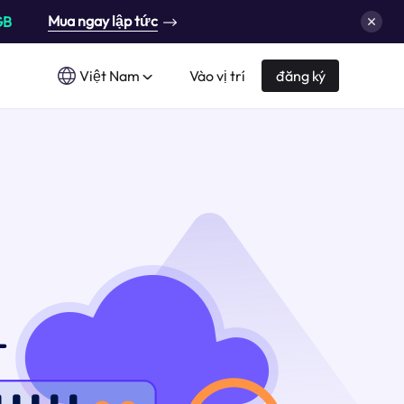
Mua ngay lập tức
GB
Việt Nam
Vào vị trí
đăng ký