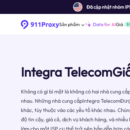
Đã cập nhật nhóm IP
Sản phẩm
Data for AI
Giá
$
Integra TelecomGi
Không có gì bí mật là không có hai nhà cung cấp
nhau. Những nhà cung cấpIntegra TelecomĐược
khác, tùy thuộc vào các yếu tố khác nhau. Chún
độ tin cậy, giá cả, dịch vụ khách hàng, và nhiề
làm cho một ISP cụ thể trở nên hấp dẫn hơn cá