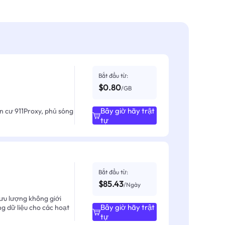
Bắt đầu từ:
$0.80
/GB
Bây giờ hãy trật
ân cư 911Proxy, phủ sóng
tự
Bắt đầu từ:
$85.43
/Ngày
ưu lượng không giới
Bây giờ hãy trật
ng dữ liệu cho các hoạt
tự