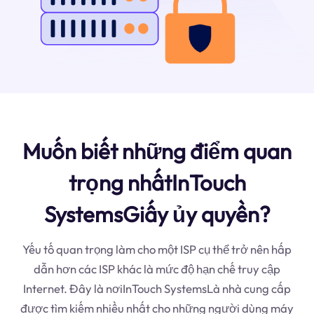
Muốn biết những điểm quan
trọng nhấtInTouch
SystemsGiấy ủy quyền?
Yếu tố quan trọng làm cho một ISP cụ thể trở nên hấp
dẫn hơn các ISP khác là mức độ hạn chế truy cập
Internet. Đây là nơiInTouch SystemsLà nhà cung cấp
được tìm kiếm nhiều nhất cho những người dùng máy