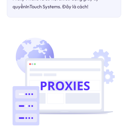
quyềnInTouch Systems. Đây là cách!