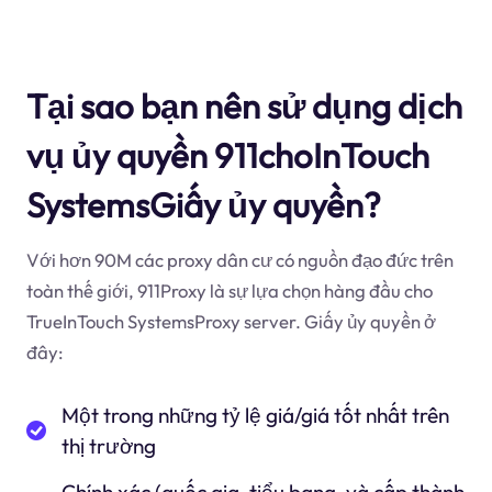
Tại sao bạn nên sử dụng dịch
vụ ủy quyền 911choInTouch
SystemsGiấy ủy quyền?
Với hơn 90M các proxy dân cư có nguồn đạo đức trên
toàn thế giới, 911Proxy là sự lựa chọn hàng đầu cho
TrueInTouch SystemsProxy server. Giấy ủy quyền ở
đây:
Một trong những tỷ lệ giá/giá tốt nhất trên
thị trường