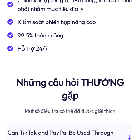
Chính xác (quốc gia, tiểu bang, và cấp thành
phố) nhắm mục tiêu địa lý
Kiểm soát phiên họp nâng cao
99.5% thành công
Hỗ trợ 24/7
Những câu hỏi THƯỜNG
gặp
Một số điều tra có thể đã được giải thích
Can TikTok and PayPal Be Used Through