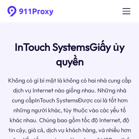
InTouch SystemsGiấy ủy
quyền
Không có gì bí mật là không có hai nhà cung cấp
dịch vụ Internet nào giống nhau. Những nhà
cung cấpInTouch SystemsĐược coi là tốt hơn
những người khác, tùy thuộc vào các yếu tố
khác nhau. Chúng bao gồm tốc độ Internet, độ
tin cậy, giá cả, dịch vụ khách hàng, và nhiều hơn