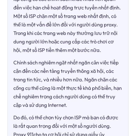
đến việc hạn chế hoạt động trực tuyến nhất định.
Một số ISP chặn một số trang web nhất định, có
thể là một vấn đề lớn đối với người dùng proxy.
Trong khi các trang web này thường lưu trữ nội
dung người lớn hoặc cung cấp các trò chơi cơ
hội, một số ISP tiến thêm một bước nữa.
Chính sách nghiêm ngặt nhất ngăn cản việc tiếp
cận đến các nền tảng truyền thông xã hội, các
trang tin tức, và nhiều hơn nữa. Ngăn chặn các
cổng cụ thể cũng là một thực tế khá phổ biến, hạn
chế nghiêm trọng cách người dùng có thể truy
cập và sử dụng Internet.
Do đó, có thể chọn tùy chọn ISP mà bạn có được
là rất quan trọng đối với một số người dùng.
Proxy 911cho ta cơ hội chỉ sử dụng giấy ủy