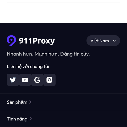
Việt Nam
Nhanh hơn, Mạnh hơn, Đáng tin cậy.
Liên hệ với chúng tôi
Sản phẩm
Các proxy dân cư
Phổ biến
Tính năng
Các proxy dân cư không giới hạn