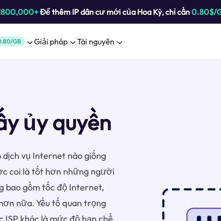
!
800,000+
Để thêm IP dân cư mới của Hoa Kỳ, chỉ cần
0.80$/
Giải pháp
Tài nguyên
0.80/GB
iấy ủy quyền
 dịch vụ Internet nào giống
c coi là tốt hơn những người
g bao gồm tốc độ Internet,
u hơn nữa. Yếu tố quan trọng
c ISP khác là mức độ hạn chế