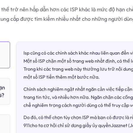
 thể trở nên hấp dẫn hơn các ISP khác là mức độ hạn chế
 cung cấp được tìm kiếm nhiều nhất cho những người dùn
Isp cũng có các chính sách khác nhau liên quan đến 
Một số ISP chặn một số trang web nhất định, có thể 
Trong khi các trang web này thường lưu trữ nội dung
một số ISP tiến thêm một bước nữa.
bạn
Chính sách nghiêm ngặt nhất ngăn cản việc tiếp cận 
à?
trang tin tức, và nhiều hơn nữa. Ngăn chặn các cổng
chế nghiêm trọng cách người dùng có thể truy cập v
Do đó, có thể chọn tùy chọn ISP mà bạn có được là r
911cho ta cơ hội chỉ sử dụng giấy ủy quyềnJazznet (Ja