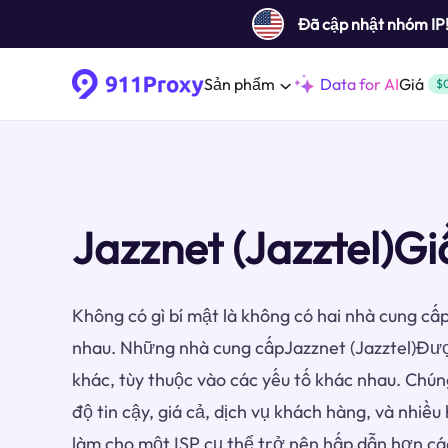
Đã cập nhật nhóm IP
Sản phẩm
Data for AI
Giá
$
Jazznet (Jazztel)G
Không có gì bí mật là không có hai nhà cung cấp
nhau. Những nhà cung cấpJazznet (Jazztel)Đượ
khác, tùy thuộc vào các yếu tố khác nhau. Chún
độ tin cậy, giá cả, dịch vụ khách hàng, và nhiề
làm cho một ISP cụ thể trở nên hấp dẫn hơn cá