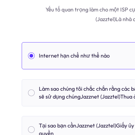
Yếu tố quan trọng làm cho một ISP cụ
(Jazztel)Là nhà
Internet hạn chế như thế nào
Làm sao chúng tôi chắc chắn rằng các 
sẽ sử dụng chúngJazznet (Jazztel)Thua 
Tại sao bạn cầnJazznet (Jazztel)Giấy ủy
quyền