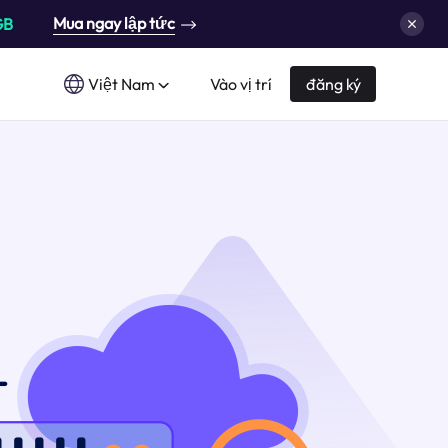
Mua ngay lập tức
GB
Việt Nam
Vào vị trí
đăng ký