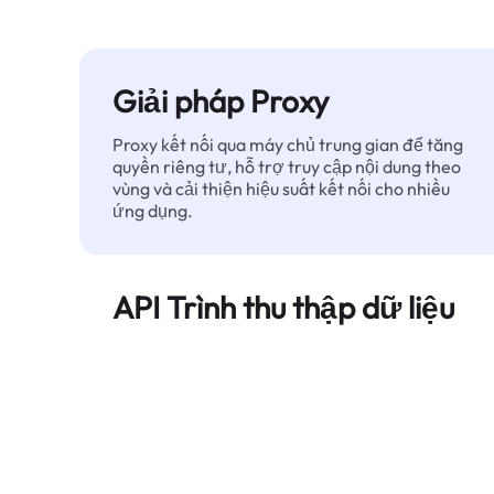
Giải pháp Proxy
Proxy kết nối qua máy chủ trung gian để tăng
quyền riêng tư, hỗ trợ truy cập nội dung theo
vùng và cải thiện hiệu suất kết nối cho nhiều
ứng dụng.
API Trình thu thập dữ liệu
Tự động hóa quá trình trích xuất dữ liệu web
quy mô lớn và cung cấp dữ liệu sạch, có cấu
trúc một cách đáng tin cậy — không bị chặn.