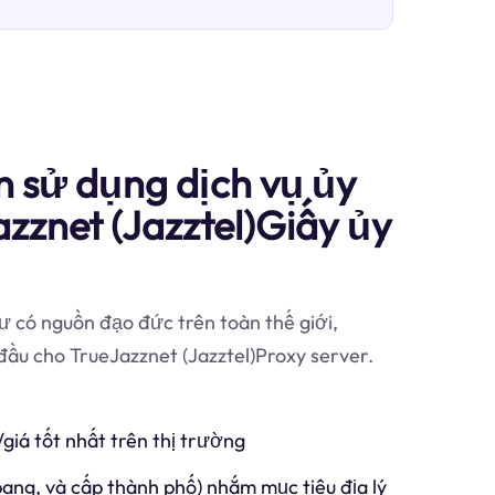
n sử dụng dịch vụ ủy
zznet (Jazztel)Giấy ủy
 có nguồn đạo đức trên toàn thế giới,
đầu cho TrueJazznet (Jazztel)Proxy server.
/giá tốt nhất trên thị trường
 bang, và cấp thành phố) nhắm mục tiêu địa lý