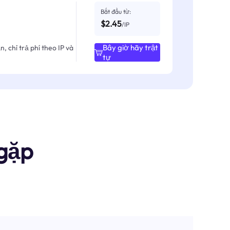
Bắt đầu từ:
$2.45
/IP
Bây giờ hãy trật
, chỉ trả phí theo IP và
tự
gặp