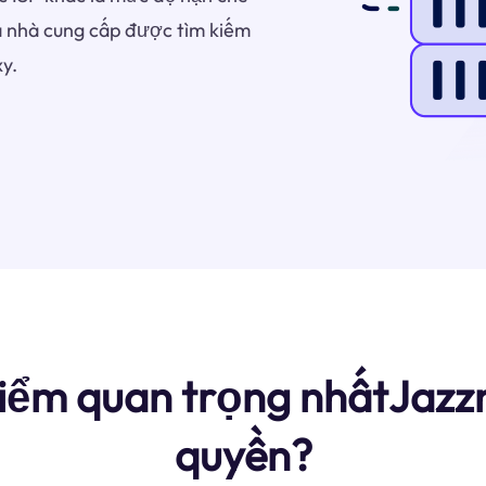
Là nhà cung cấp được tìm kiếm
y.
ểm quan trọng nhấtJazzn
quyền?