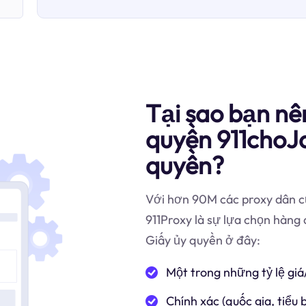
Tại sao bạn nê
quyền 911choJa
quyền?
Với hơn 90M các proxy dân cư
911Proxy là sự lựa chọn hàng 
Giấy ủy quyền ở đây:
Một trong những tỷ lệ giá
Chính xác (quốc gia, tiểu