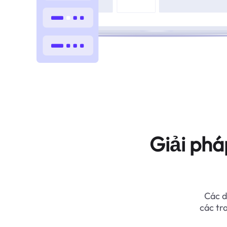
Giải phá
Các d
các tr