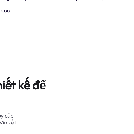
 cao
iết kế để
uy cập
oạn kết