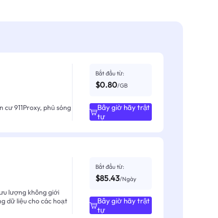
Bắt đầu từ:
$0.80
/GB
Bây giờ hãy trật
ân cư 911Proxy, phủ sóng
tự
Bắt đầu từ:
$85.43
/Ngày
ưu lượng không giới
Bây giờ hãy trật
ng dữ liệu cho các hoạt
tự