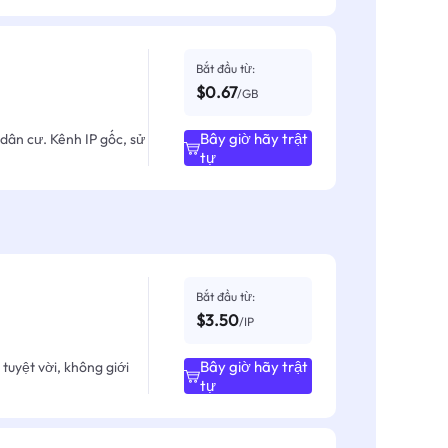
Bắt đầu từ:
$0.67
/GB
Bây giờ hãy trật
dân cư. Kênh IP gốc, sử
tự
Bắt đầu từ:
$3.50
/IP
Bây giờ hãy trật
tuyệt vời, không giới
tự