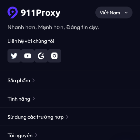
Việt Nam
Nhanh hơn, Mạnh hơn, Đáng tin cậy.
Liên hệ với chúng tôi
Sản phẩm
Các proxy dân cư
Phổ biến
Tính năng
Các proxy dân cư không giới hạn
Danh sách Proxy miễn phí
Sử dụng các trường hợp
Các proxy dân cư tĩnh
Công cụ kiểm tra Proxy
Các proxy trung tâm dữ liệu tĩnh
sự bảo vệ nhãn hiệu
Proxy từ ISP
Tài nguyên