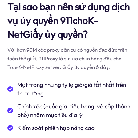
Tại sao bạn nên sử dụng dịch
vụ ủy quyền 911choK-
NetGiấy ủy quyền?
Với hơn 90M các proxy dân cư có nguồn đạo đức trên
toàn thế giới, 911Proxy là sự lựa chọn hàng đầu cho
TrueK-NetProxy server. Giấy ủy quyền ở đây:
Một trong những tỷ lệ giá/giá tốt nhất trên
thị trường
Chính xác (quốc gia, tiểu bang, và cấp thành
phố) nhắm mục tiêu địa lý
Kiểm soát phiên họp nâng cao