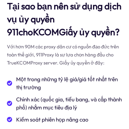
Tại sao bạn nên sử dụng dịch
vụ ủy quyền
911choKCOMGiấy ủy quyền?
Với hơn 90M các proxy dân cư có nguồn đạo đức trên
toàn thế giới, 911Proxy là sự lựa chọn hàng đầu cho
TrueKCOMProxy server. Giấy ủy quyền ở đây:
Một trong những tỷ lệ giá/giá tốt nhất trên
thị trường
Chính xác (quốc gia, tiểu bang, và cấp thành
phố) nhắm mục tiêu địa lý
Kiểm soát phiên họp nâng cao