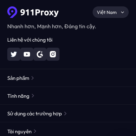
Việt Nam
Nhanh hơn, Mạnh hơn, Đáng tin cậy.
Liên hệ với chúng tôi
Sản phẩm
Các proxy dân cư
Phổ biến
Tính năng
Các proxy dân cư không giới hạn
Danh sách Proxy miễn phí
Sử dụng các trường hợp
Các proxy dân cư tĩnh
Công cụ kiểm tra Proxy
Các proxy trung tâm dữ liệu tĩnh
sự bảo vệ nhãn hiệu
Proxy từ ISP
Tài nguyên