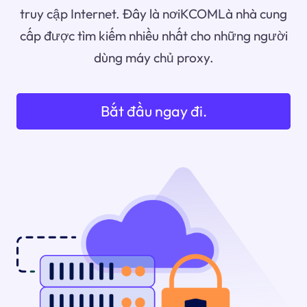
truy cập Internet. Đây là nơiKCOMLà nhà cung
cấp được tìm kiếm nhiều nhất cho những người
dùng máy chủ proxy.
Bắt đầu ngay đi.