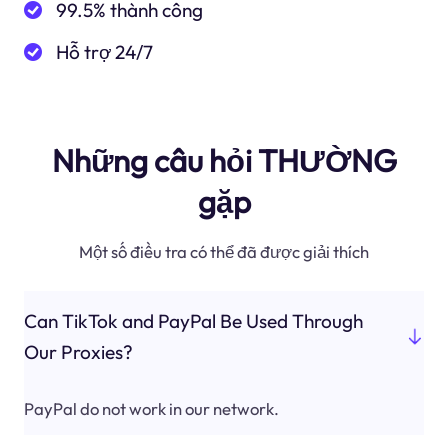
99.5% thành công
Hỗ trợ 24/7
Những câu hỏi THƯỜNG
gặp
Một số điều tra có thể đã được giải thích
Can TikTok and PayPal Be Used Through
Our Proxies?
PayPal do not work in our network.