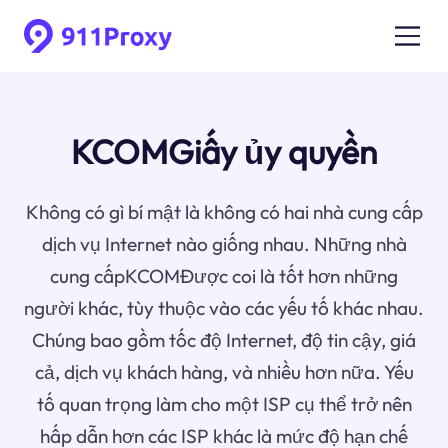
KCOMGiấy ủy quyền
Không có gì bí mật là không có hai nhà cung cấp
dịch vụ Internet nào giống nhau. Những nhà
cung cấpKCOMĐược coi là tốt hơn những
người khác, tùy thuộc vào các yếu tố khác nhau.
Chúng bao gồm tốc độ Internet, độ tin cậy, giá
cả, dịch vụ khách hàng, và nhiều hơn nữa. Yếu
tố quan trọng làm cho một ISP cụ thể trở nên
hấp dẫn hơn các ISP khác là mức độ hạn chế