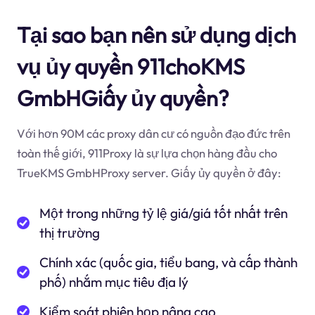
Tại sao bạn nên sử dụng dịch
vụ ủy quyền 911choKMS
GmbHGiấy ủy quyền?
Với hơn 90M các proxy dân cư có nguồn đạo đức trên
toàn thế giới, 911Proxy là sự lựa chọn hàng đầu cho
TrueKMS GmbHProxy server. Giấy ủy quyền ở đây:
Một trong những tỷ lệ giá/giá tốt nhất trên
thị trường
Chính xác (quốc gia, tiểu bang, và cấp thành
phố) nhắm mục tiêu địa lý
Kiểm soát phiên họp nâng cao