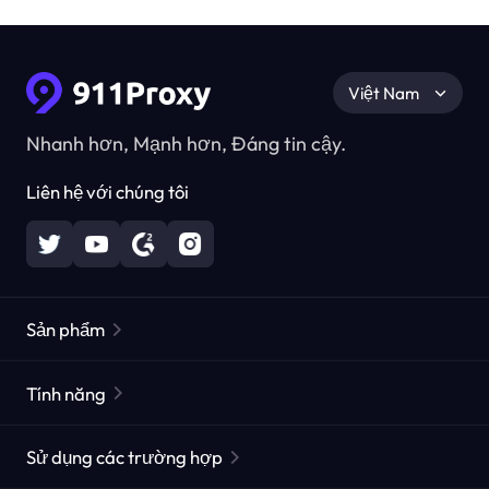
Việt Nam
Nhanh hơn, Mạnh hơn, Đáng tin cậy.
Liên hệ với chúng tôi
Sản phẩm
Các proxy dân cư
Phổ biến
Tính năng
Các proxy dân cư không giới hạn
Danh sách Proxy miễn phí
Sử dụng các trường hợp
Các proxy dân cư tĩnh
Công cụ kiểm tra Proxy