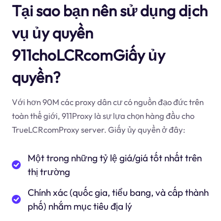
Tại sao bạn nên sử dụng dịch
vụ ủy quyền
911choLCRcomGiấy ủy
quyền?
Với hơn 90M các proxy dân cư có nguồn đạo đức trên
toàn thế giới, 911Proxy là sự lựa chọn hàng đầu cho
TrueLCRcomProxy server. Giấy ủy quyền ở đây:
Một trong những tỷ lệ giá/giá tốt nhất trên
thị trường
Chính xác (quốc gia, tiểu bang, và cấp thành
phố) nhắm mục tiêu địa lý