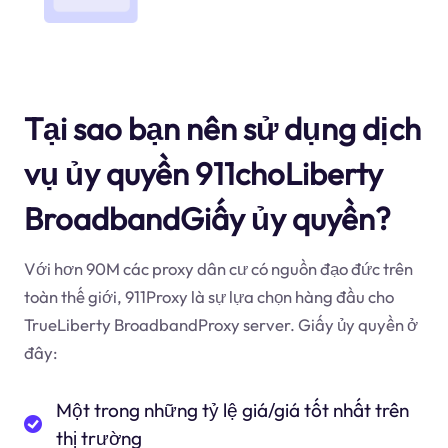
Tại sao bạn nên sử dụng dịch
vụ ủy quyền 911choLiberty
BroadbandGiấy ủy quyền?
Với hơn 90M các proxy dân cư có nguồn đạo đức trên
toàn thế giới, 911Proxy là sự lựa chọn hàng đầu cho
TrueLiberty BroadbandProxy server. Giấy ủy quyền ở
đây:
Một trong những tỷ lệ giá/giá tốt nhất trên
thị trường