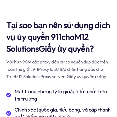
Tại sao bạn nên sử dụng dịch
vụ ủy quyền 911choM12
SolutionsGiấy ủy quyền?
Với hơn 90M các proxy dân cư có nguồn đạo đức trên
toàn thế giới, 911Proxy là sự lựa chọn hàng đầu cho
TrueM12 SolutionsProxy server. Giấy ủy quyền ở đây:
Một trong những tỷ lệ giá/giá tốt nhất trên
thị trường
Chính xác (quốc gia, tiểu bang, và cấp thành