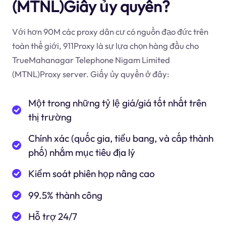
(MTNL)Giấy ủy quyền?
Với hơn 90M các proxy dân cư có nguồn đạo đức trên
toàn thế giới, 911Proxy là sự lựa chọn hàng đầu cho
TrueMahanagar Telephone Nigam Limited
(MTNL)Proxy server. Giấy ủy quyền ở đây:
Một trong những tỷ lệ giá/giá tốt nhất trên
thị trường
Chính xác (quốc gia, tiểu bang, và cấp thành
phố) nhắm mục tiêu địa lý
Kiểm soát phiên họp nâng cao
99.5% thành công
Hỗ trợ 24/7