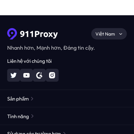
Việt Nam
Nhanh hơn, Mạnh hơn, Đáng tin cậy.
Liên hệ với chúng tôi
Sản phẩm
Các proxy dân cư
Phổ biến
Tính năng
Các proxy dân cư không giới hạn
Danh sách Proxy miễn phí
Sử dụng các trường hợp
Các proxy dân cư tĩnh