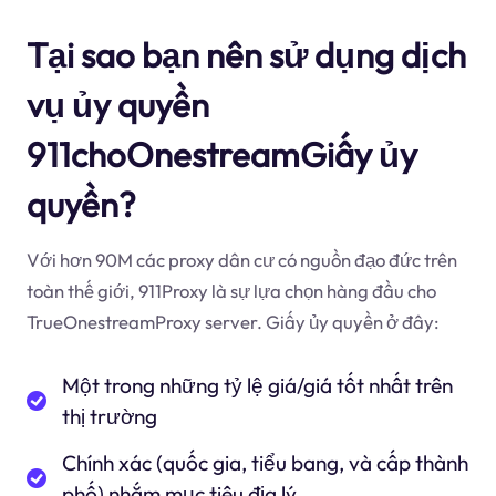
Tại sao bạn nên sử dụng dịch
vụ ủy quyền
911choOnestreamGiấy ủy
quyền?
Với hơn 90M các proxy dân cư có nguồn đạo đức trên
toàn thế giới, 911Proxy là sự lựa chọn hàng đầu cho
TrueOnestreamProxy server. Giấy ủy quyền ở đây:
Một trong những tỷ lệ giá/giá tốt nhất trên
thị trường
Chính xác (quốc gia, tiểu bang, và cấp thành
phố) nhắm mục tiêu địa lý