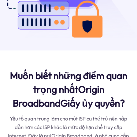
Muốn biết những điểm quan
trọng nhấtOrigin
BroadbandGiấy ủy quyền?
Yếu tố quan trọng làm cho một ISP cụ thể trở nên hấp
dẫn hơn các ISP khác là mức độ hạn chế truy cập
Internet. Đây là nơiOrigin BroadbandLà nhà cung cấp