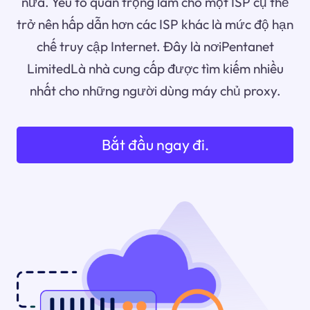
nữa. Yếu tố quan trọng làm cho một ISP cụ thể
trở nên hấp dẫn hơn các ISP khác là mức độ hạn
chế truy cập Internet. Đây là nơiPentanet
LimitedLà nhà cung cấp được tìm kiếm nhiều
nhất cho những người dùng máy chủ proxy.
Bắt đầu ngay đi.