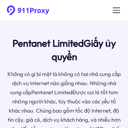
Pentanet LimitedGiấy ủy
quyền
Không có gì bí mật là không có hai nhà cung cấp
dịch vụ Internet nào giống nhau. Những nhà
cung cấpPentanet LimitedĐược coi là tốt hơn
những người khác, tùy thuộc vào các yếu tố
khác nhau. Chúng bao gồm tốc độ Internet, độ
tin cậy, giá cả, dịch vụ khách hàng, và nhiều hơn