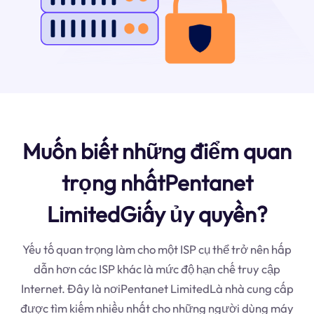
Muốn biết những điểm quan
trọng nhấtPentanet
LimitedGiấy ủy quyền?
Yếu tố quan trọng làm cho một ISP cụ thể trở nên hấp
dẫn hơn các ISP khác là mức độ hạn chế truy cập
Internet. Đây là nơiPentanet LimitedLà nhà cung cấp
được tìm kiếm nhiều nhất cho những người dùng máy