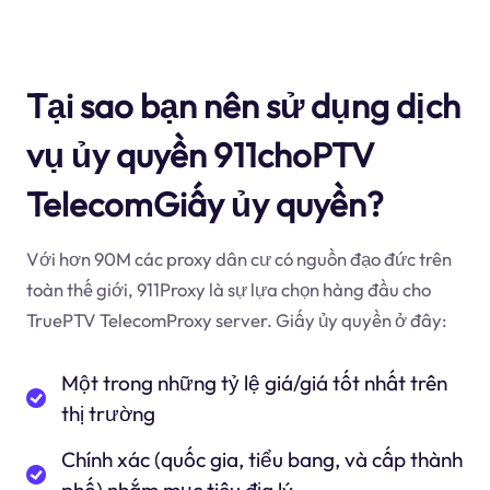
Tại sao bạn nên sử dụng dịch
vụ ủy quyền 911choPTV
TelecomGiấy ủy quyền?
Với hơn 90M các proxy dân cư có nguồn đạo đức trên
toàn thế giới, 911Proxy là sự lựa chọn hàng đầu cho
TruePTV TelecomProxy server. Giấy ủy quyền ở đây:
Một trong những tỷ lệ giá/giá tốt nhất trên
thị trường
Chính xác (quốc gia, tiểu bang, và cấp thành