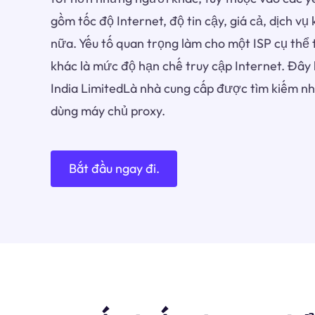
gồm tốc độ Internet, độ tin cậy, giá cả, dịch v
nữa. Yếu tố quan trọng làm cho một ISP cụ thể
khác là mức độ hạn chế truy cập Internet. Đây l
India LimitedLà nhà cung cấp được tìm kiếm n
dùng máy chủ proxy.
Bắt đầu ngay đi.