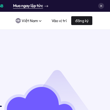
Mua ngay lập tức
GB
Việt Nam
Vào vị trí
đăng ký