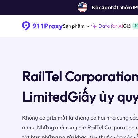
Đã cập nhật nhóm IP
Sản phẩm
Data for AI
Giá
$
RailTel Corporation
LimitedGiấy ủy qu
Không có gì bí mật là không có hai nhà cung cấp
nhau. Những nhà cung cấpRailTel Corporation o
tốt hơn những người khác, tùy thuộc vào các y