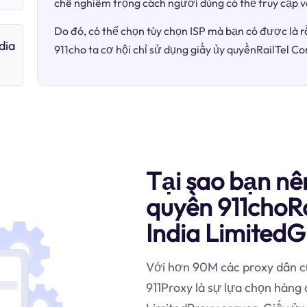
chế nghiêm trọng cách người dùng có thể truy cập v
Do đó, có thể chọn tùy chọn ISP mà bạn có được là r
dia
911cho ta cơ hội chỉ sử dụng giấy ủy quyềnRailTel Co
Tại sao bạn nê
quyền 911choRa
India LimitedG
Với hơn 90M các proxy dân cư
911Proxy là sự lựa chọn hàng 