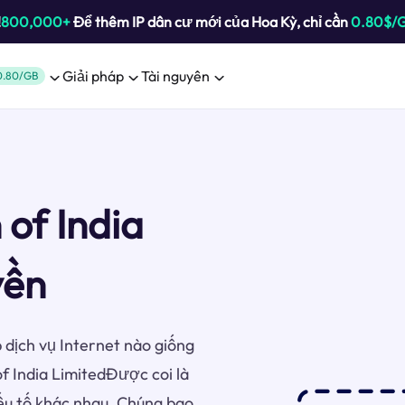
!
800,000+
Để thêm IP dân cư mới của Hoa Kỳ, chỉ cần
0.80$/
Giải pháp
Tài nguyên
0.80/GB
 of India
yền
 dịch vụ Internet nào giống
f India LimitedĐược coi là
ếu tố khác nhau. Chúng bao