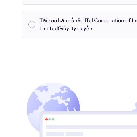
Tại sao bạn cầnRailTel Corporation of In
LimitedGiấy ủy quyền