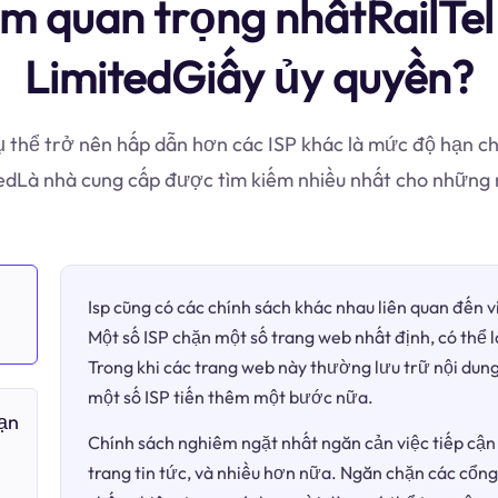
m quan trọng nhấtRailTel 
LimitedGiấy ủy quyền?
 thể trở nên hấp dẫn hơn các ISP khác là mức độ hạn chế
tedLà nhà cung cấp được tìm kiếm nhiều nhất cho những
Isp cũng có các chính sách khác nhau liên quan đến 
Một số ISP chặn một số trang web nhất định, có thể 
Trong khi các trang web này thường lưu trữ nội dung
một số ISP tiến thêm một bước nữa.
bạn
Chính sách nghiêm ngặt nhất ngăn cản việc tiếp cận 
trang tin tức, và nhiều hơn nữa. Ngăn chặn các cổng