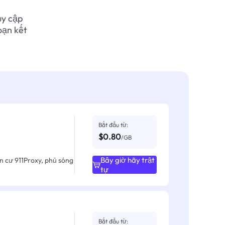
uy cập
oạn kết
Bắt đầu từ:
$0.80
/GB
Bây giờ hãy trật
ân cư 911Proxy, phủ sóng
tự
Bắt đầu từ: