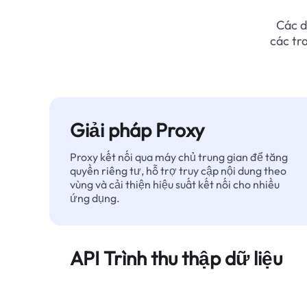
Các d
các tr
Giải pháp Proxy
Proxy kết nối qua máy chủ trung gian để tăng
quyền riêng tư, hỗ trợ truy cập nội dung theo
vùng và cải thiện hiệu suất kết nối cho nhiều
ứng dụng.
API Trình thu thập dữ liệu
Tự động hóa quá trình trích xuất dữ liệu web
quy mô lớn và cung cấp dữ liệu sạch, có cấu
trúc một cách đáng tin cậy — không bị chặn.