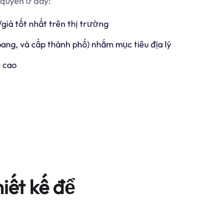
 quyền ở đây:
/giá tốt nhất trên thị trường
 bang, và cấp thành phố) nhắm mục tiêu địa lý
 cao
iết kế để