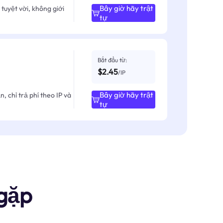
Bây giờ hãy trật
tuyệt vời, không giới
tự
Bắt đầu từ:
$2.45
/IP
Bây giờ hãy trật
, chỉ trả phí theo IP và
tự
gặp