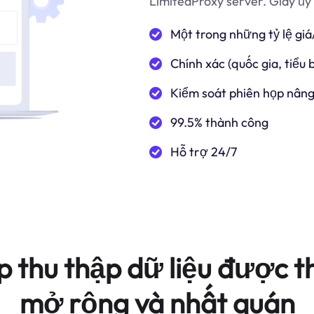
LimitedProxy server. Giấy ủy
Một trong những tỷ lệ giá
Chính xác (quốc gia, tiểu
Kiểm soát phiên họp nâng
99.5% thành công
Hỗ trợ 24/7
p thu thập dữ liệu được th
mở rộng và nhất quán