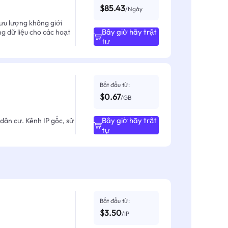
$85.43
/Ngày
ưu lượng không giới
Bây giờ hãy trật
ng dữ liệu cho các hoạt
tự
Bắt đầu từ:
$0.67
/GB
Bây giờ hãy trật
dân cư. Kênh IP gốc, sử
tự
Bắt đầu từ:
$3.50
/IP