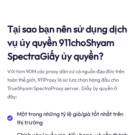
Tại sao bạn nên sử dụng dịch
vụ ủy quyền 911choShyam
SpectraGiấy ủy quyền?
Với hơn 90M các proxy dân cư có nguồn đạo đức trên
toàn thế giới, 911Proxy là sự lựa chọn hàng đầu cho
TrueShyam SpectraProxy server. Giấy ủy quyền ở
đây:
Một trong những tỷ lệ giá/giá tốt nhất trên
thị trường