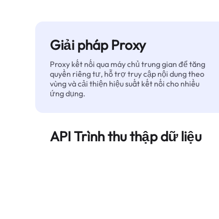
Giải pháp Proxy
Proxy kết nối qua máy chủ trung gian để tăng
quyền riêng tư, hỗ trợ truy cập nội dung theo
vùng và cải thiện hiệu suất kết nối cho nhiều
ứng dụng.
API Trình thu thập dữ liệu
Tự động hóa quá trình trích xuất dữ liệu web
quy mô lớn và cung cấp dữ liệu sạch, có cấu
trúc một cách đáng tin cậy — không bị chặn.