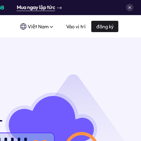
Mua ngay lập tức
GB
Việt Nam
Vào vị trí
đăng ký