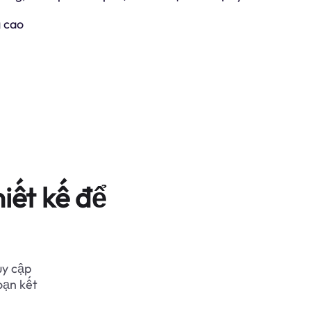
 cao
iết kế để
uy cập
oạn kết