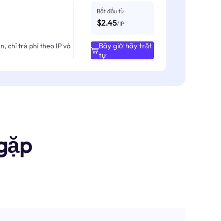
Bắt đầu từ:
$2.45
/IP
Bây giờ hãy trật
, chỉ trả phí theo IP và
tự
gặp