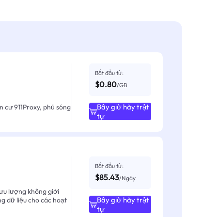
Bắt đầu từ:
$0.80
/GB
Bây giờ hãy trật
ân cư 911Proxy, phủ sóng
tự
Bắt đầu từ:
$85.43
/Ngày
ưu lượng không giới
Bây giờ hãy trật
ng dữ liệu cho các hoạt
tự