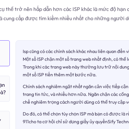
cụ thể trở nên hấp dẫn hơn các ISP khác là mức độ hạn ch
à cung cấp được tìm kiếm nhiều nhất cho những người d
Isp cũng có các chính sách khác nhau liên quan đến 
Một số ISP chặn một số trang web nhất định, có thể 
Trong khi các trang web này thường lưu trữ nội dung
một số ISP tiến thêm một bước nữa.
bạn
Chính sách nghiêm ngặt nhất ngăn cản việc tiếp cận 
 à?
trang tin tức, và nhiều hơn nữa. Ngăn chặn các cổng
chế nghiêm trọng cách người dùng có thể truy cập v
Do đó, có thể chọn tùy chọn ISP mà bạn có được là r
y
911cho ta cơ hội chỉ sử dụng giấy ủy quyềnSify Techn