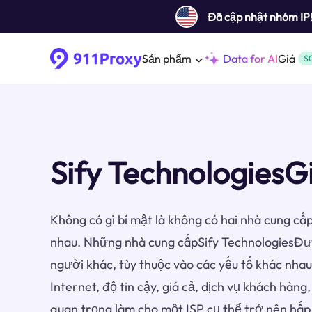
Đã cập nhật nhóm IP
Sản phẩm
Data for AI
Giá
$
Sify TechnologiesG
Không có gì bí mật là không có hai nhà cung cấp
nhau. Những nhà cung cấpSify TechnologiesĐượ
người khác, tùy thuộc vào các yếu tố khác nha
Internet, độ tin cậy, giá cả, dịch vụ khách hàng
quan trọng làm cho một ISP cụ thể trở nên hấp