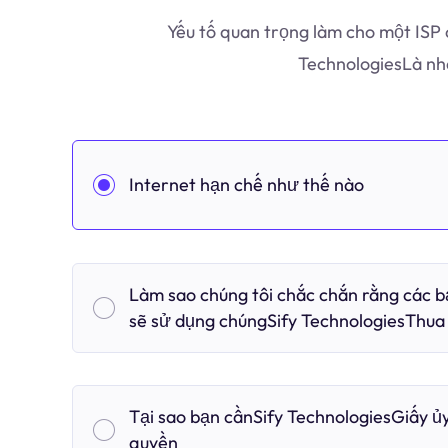
Yếu tố quan trọng làm cho một ISP 
TechnologiesLà nh
Internet hạn chế như thế nào
Làm sao chúng tôi chắc chắn rằng các 
sẽ sử dụng chúngSify TechnologiesThua
Tại sao bạn cầnSify TechnologiesGiấy ủ
quyền