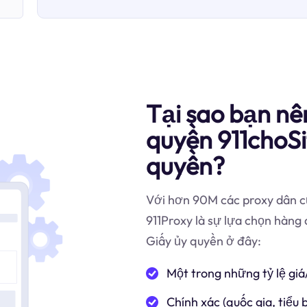
Tại sao bạn nê
quyền 911choSi
quyền?
Với hơn 90M các proxy dân cư
911Proxy là sự lựa chọn hàng
Giấy ủy quyền ở đây:
Một trong những tỷ lệ giá
Chính xác (quốc gia, tiểu