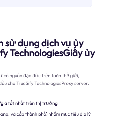
n sử dụng dịch vụ ủy
fy TechnologiesGiấy ủy
 có nguồn đạo đức trên toàn thế giới,
 đầu cho TrueSify TechnologiesProxy server.
/giá tốt nhất trên thị trường
 bang, và cấp thành phố) nhắm mục tiêu địa lý