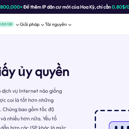
!
800,000+
Để thêm IP dân cư mới của Hoa Kỳ, chỉ cần
0.80$/
Giải pháp
Tài nguyên
0.80/GB
iấy ủy quyền
 dịch vụ Internet nào giống
c coi là tốt hơn những
u. Chúng bao gồm tốc độ
, và nhiều hơn nữa. Yếu tố
 dẫn hơn các ISP khác là mức