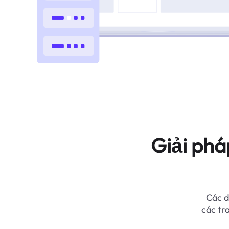
Giải phá
Các d
các tr