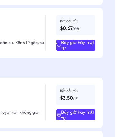
Bắt đầu từ:
$0.67
/GB
Bây giờ hãy trật
dân cư. Kênh IP gốc, sử
tự
Bắt đầu từ:
$3.50
/IP
Bây giờ hãy trật
tuyệt vời, không giới
tự