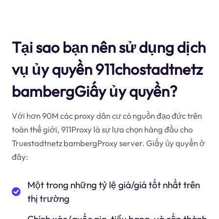
Tại sao bạn nên sử dụng dịch
vụ ủy quyền 911chostadtnetz
bambergGiấy ủy quyền?
Với hơn 90M các proxy dân cư có nguồn đạo đức trên
toàn thế giới, 911Proxy là sự lựa chọn hàng đầu cho
Truestadtnetz bambergProxy server. Giấy ủy quyền ở
đây:
Một trong những tỷ lệ giá/giá tốt nhất trên
thị trường