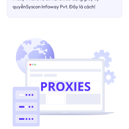
quyềnSyscon Infoway Pvt. Đây là cách!