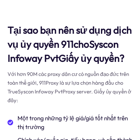
Tại sao bạn nên sử dụng dịch
vụ ủy quyền 911choSyscon
Infoway PvtGiấy ủy quyền?
Với hơn 90M các proxy dân cư có nguồn đạo đức trên
toàn thế giới, 911Proxy là sự lựa chọn hàng đầu cho
TrueSyscon Infoway PvtProxy server. Giấy ủy quyền ở
đây:
Một trong những tỷ lệ giá/giá tốt nhất trên
thị trường