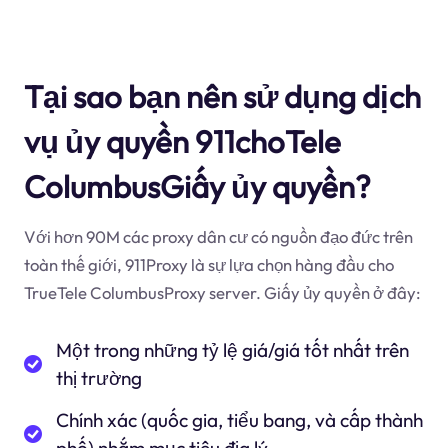
Tại sao bạn nên sử dụng dịch
vụ ủy quyền 911choTele
ColumbusGiấy ủy quyền?
Với hơn 90M các proxy dân cư có nguồn đạo đức trên
toàn thế giới, 911Proxy là sự lựa chọn hàng đầu cho
TrueTele ColumbusProxy server. Giấy ủy quyền ở đây:
Một trong những tỷ lệ giá/giá tốt nhất trên
thị trường
Chính xác (quốc gia, tiểu bang, và cấp thành