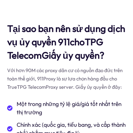
Tại sao bạn nên sử dụng dịch
vụ ủy quyền 911choTPG
TelecomGiấy ủy quyền?
Với hơn 90M các proxy dân cư có nguồn đạo đức trên
toàn thế giới, 911Proxy là sự lựa chọn hàng đầu cho
TrueTPG TelecomProxy server. Giấy ủy quyền ở đây:
Một trong những tỷ lệ giá/giá tốt nhất trên
thị trường
Chính xác (quốc gia, tiểu bang, và cấp thành