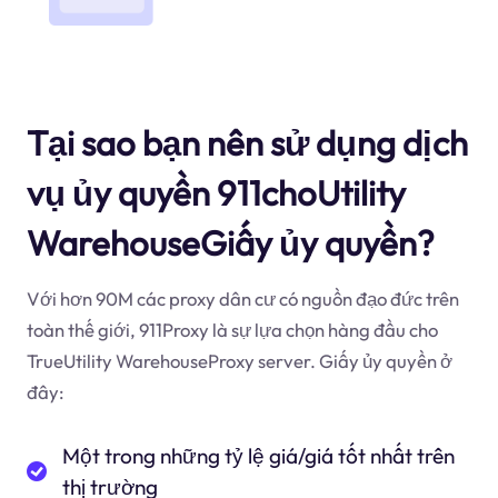
Tại sao bạn nên sử dụng dịch
vụ ủy quyền 911choUtility
WarehouseGiấy ủy quyền?
Với hơn 90M các proxy dân cư có nguồn đạo đức trên
toàn thế giới, 911Proxy là sự lựa chọn hàng đầu cho
TrueUtility WarehouseProxy server. Giấy ủy quyền ở
đây:
Một trong những tỷ lệ giá/giá tốt nhất trên
thị trường