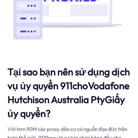
Tại sao bạn nên sử dụng dịch
vụ ủy quyền 911choVodafone
Hutchison Australia PtyGiấy
ủy quyền?
Với hơn 90M các proxy dân cư có nguồn đạo đức trên
toàn thế giới, 911Proxy là sự lựa chọn hàng đầu cho