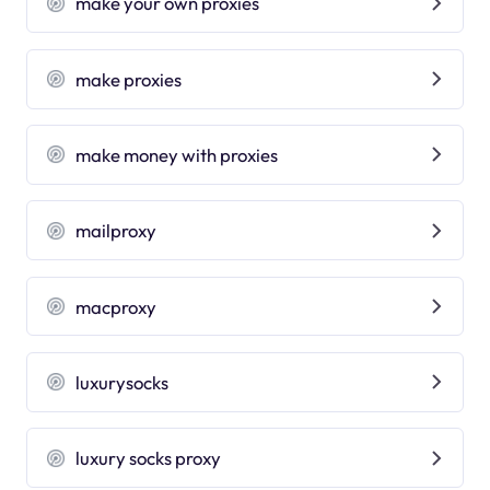
make your own proxies
make proxies
make money with proxies
mailproxy
macproxy
luxurysocks
luxury socks proxy