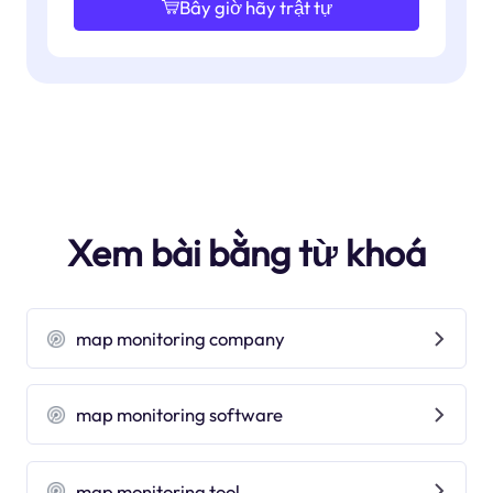
Bây giờ hãy trật tự
Xem bài bằng từ khoá
map monitoring company
map monitoring software
map monitoring tool