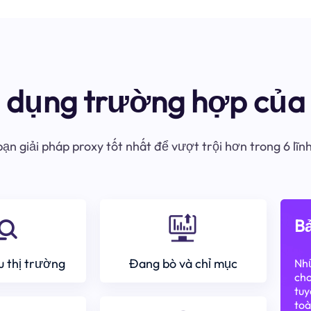
ử dụng trường hợp của 
ạn giải pháp proxy tốt nhất để vượt trội hơn trong 6 lĩn
Bả
 thị trường
Đang bò và chỉ mục
Nhữ
cho
tuy
toà