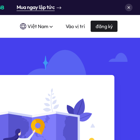
Mua ngay lập tức
GB
Việt Nam
Vào vị trí
đăng ký