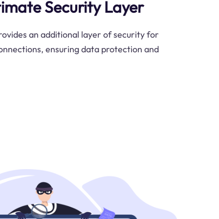
timate Security Layer
vides an additional layer of security for
onnections, ensuring data protection and