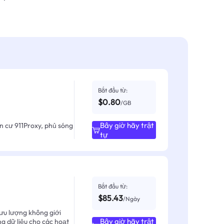
Bắt đầu từ:
$0.80
/GB
Bây giờ hãy trật
ân cư 911Proxy, phủ sóng
tự
Bắt đầu từ:
$85.43
/Ngày
ưu lượng không giới
Bây giờ hãy trật
ng dữ liệu cho các hoạt