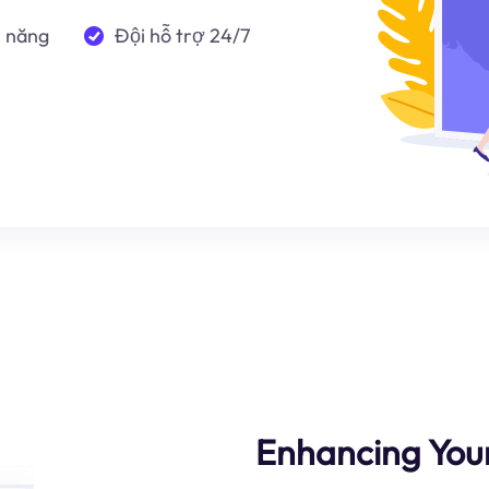
n năng
Đội hỗ trợ 24/7
Enhancing You