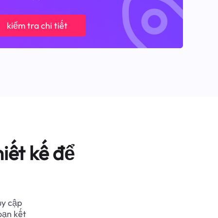
kiểm tra chi tiết
iết kế để
uy cập
oạn kết