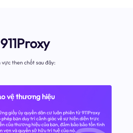
911Proxy
h vực then chốt sau đây:
o vệ thương hiệu
ng giấy ủy quyền dân cư luân phiên từ 911Proxy
 phép bạn duy trì cảnh giác về sự hiện diện trực
ến của thương hiệu của bạn, đảm bảo bảo tồn tính
n vẹn và quyền sở hữu trí tuệ của nó.