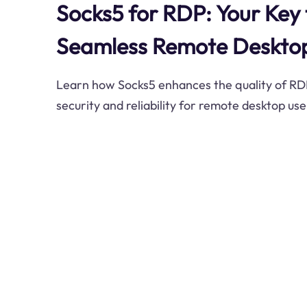
Socks5 for RDP: Your Key
Seamless Remote Deskto
Learn how Socks5 enhances the quality of RDP
security and reliability for remote desktop use