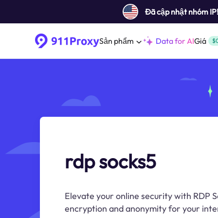
Đã cập nhật nhóm IP
Sản phẩm
Data for AI
Giá
$
rdp socks5
Elevate your online security with RDP 
encryption and anonymity for your inter