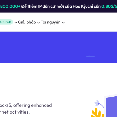
!
800,000+
Để thêm IP dân cư mới của Hoa Kỳ, chỉ cần
0.80$/
Giải pháp
Tài nguyên
0.80/GB
Socks5, offering enhanced
net activities.