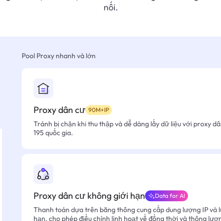
nối.
Pool Proxy nhanh và lớn
Proxy dân cư
90M+IP
Tránh bị chặn khi thu thập và dễ dàng lấy dữ liệu với proxy d
195 quốc gia.
Proxy dân cư không giới hạn
Data for AI
Thanh toán dựa trên băng thông cung cấp dung lượng IP và l
hạn, cho phép điều chỉnh linh hoạt về đồng thời và thông lượ