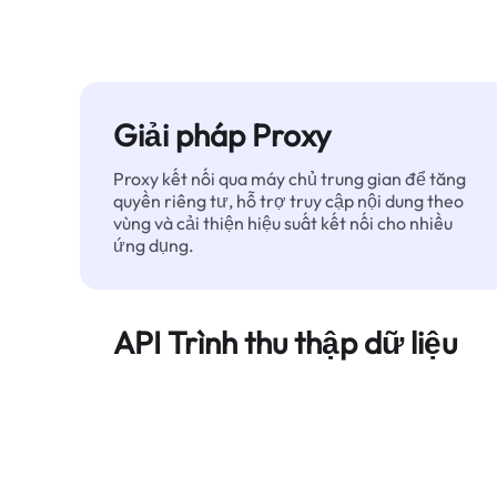
Giải pháp Proxy
Proxy kết nối qua máy chủ trung gian để tăng
quyền riêng tư, hỗ trợ truy cập nội dung theo
vùng và cải thiện hiệu suất kết nối cho nhiều
ứng dụng.
API Trình thu thập dữ liệu
Tự động hóa quá trình trích xuất dữ liệu web
quy mô lớn và cung cấp dữ liệu sạch, có cấu
trúc một cách đáng tin cậy — không bị chặn.