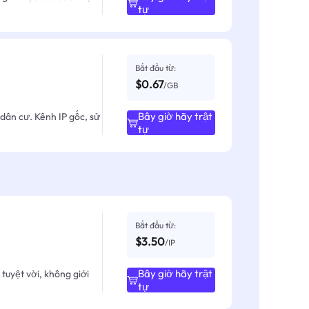
tự
Bắt đầu từ:
$0.67
/GB
Bây giờ hãy trật
dân cư. Kênh IP gốc, sử
tự
Bắt đầu từ:
$3.50
/IP
Bây giờ hãy trật
tuyệt vời, không giới
tự