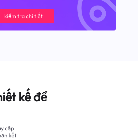
kiểm tra chi tiết
iết kế để
uy cập
oạn kết