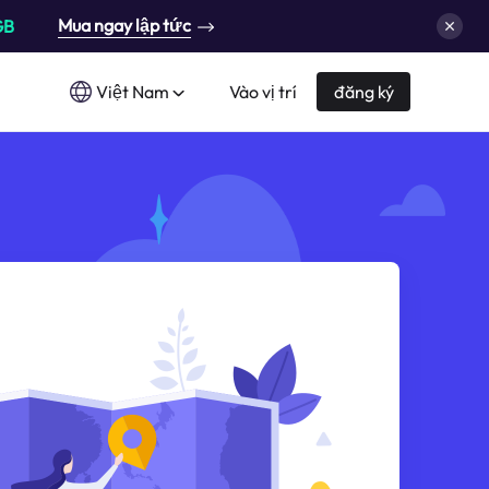
Mua ngay lập tức
GB
Việt Nam
Vào vị trí
đăng ký