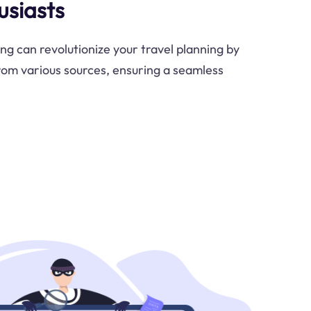
usiasts
g can revolutionize your travel planning by
rom various sources, ensuring a seamless