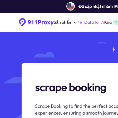
Đã cập nhật nhóm IP
Sản phẩm
Data for AI
Giá
$
scrape booking
Scrape Booking to find the perfect ac
experiences, ensuring a smooth journey