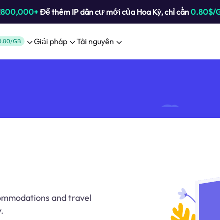
!
800,000+
Để thêm IP dân cư mới của Hoa Kỳ, chỉ cần
0.80$/
Giải pháp
Tài nguyên
0.80/GB
commodations and travel
.