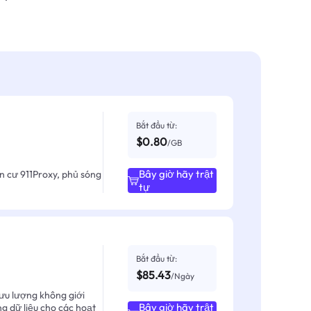
Bắt đầu từ:
$0.80
/GB
Bây giờ hãy trật
ân cư 911Proxy, phủ sóng
tự
Bắt đầu từ:
$85.43
/Ngày
ưu lượng không giới
Bây giờ hãy trật
ng dữ liệu cho các hoạt