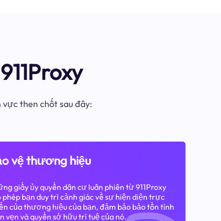
911Proxy
h vực then chốt sau đây:
o vệ thương hiệu
ng giấy ủy quyền dân cư luân phiên từ 911Proxy
 phép bạn duy trì cảnh giác về sự hiện diện trực
ến của thương hiệu của bạn, đảm bảo bảo tồn tính
n vẹn và quyền sở hữu trí tuệ của nó.