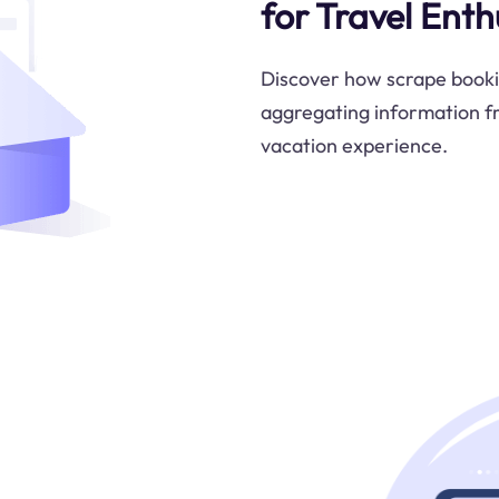
for Travel Enth
Discover how scrape bookin
aggregating information f
vacation experience.