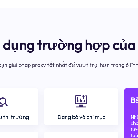
ử dụng trường hợp của 
ạn giải pháp proxy tốt nhất để vượt trội hơn trong 6 lĩn
Bả
 thị trường
Đang bò và chỉ mục
Nhữ
cho
tuy
toà