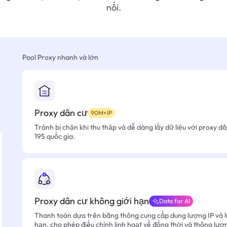
nối.
Pool Proxy nhanh và lớn
Proxy dân cư
90M+IP
Tránh bị chặn khi thu thập và dễ dàng lấy dữ liệu với proxy d
195 quốc gia.
Proxy dân cư không giới hạn
Data for AI
Thanh toán dựa trên băng thông cung cấp dung lượng IP và l
hạn, cho phép điều chỉnh linh hoạt về đồng thời và thông lượ