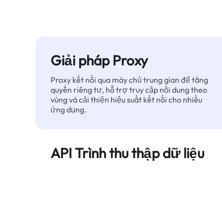
Giải pháp Proxy
Proxy kết nối qua máy chủ trung gian để tăng
quyền riêng tư, hỗ trợ truy cập nội dung theo
vùng và cải thiện hiệu suất kết nối cho nhiều
ứng dụng.
API Trình thu thập dữ liệu
Tự động hóa quá trình trích xuất dữ liệu web
quy mô lớn và cung cấp dữ liệu sạch, có cấu
trúc một cách đáng tin cậy — không bị chặn.