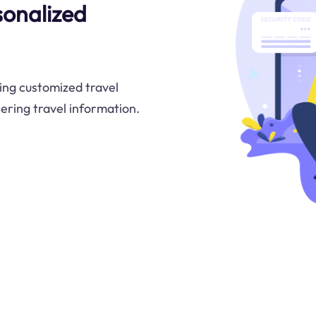
sonalized
ing customized travel
hering travel information.