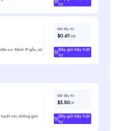
tự
Bắt đầu từ:
$0.67
/GB
Bây giờ hãy trật
dân cư. Kênh IP gốc, sử
tự
Bắt đầu từ:
$3.50
/IP
Bây giờ hãy trật
tuyệt vời, không giới
tự