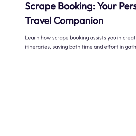
Scrape Booking: Your Per
Travel Companion
Learn how scrape booking assists you in creat
itineraries, saving both time and effort in gat