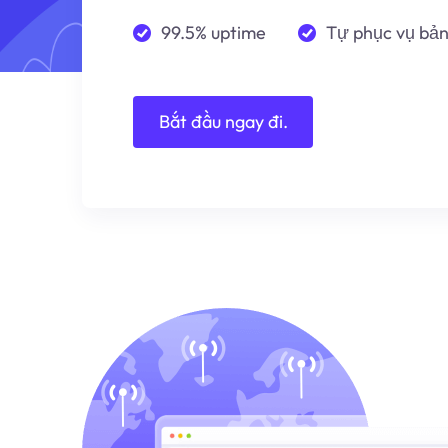
99.5% uptime
Tự phục vụ bả
Bắt đầu ngay đi.