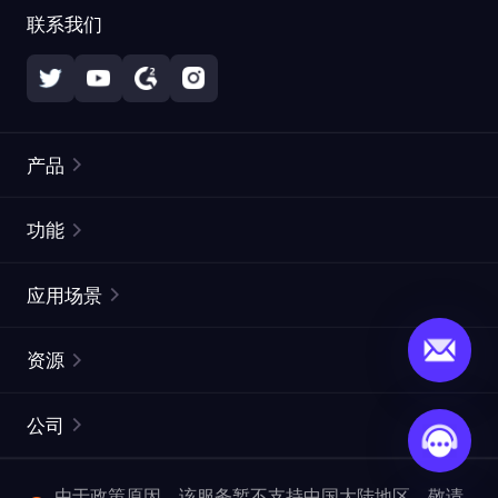
联系我们
产品
住宅代理
热门
功能
无限住宅代理
免费代理列表
应用场景
静态住宅代理
代理检测工具
静态数据中心代理
品牌保护
ISP代理
资源
长效 ISP 代理
市场网页测试
CroxyProxy
文档
市场研究
网页抓取 API
免费试用
公司
ProxySite
用户指南
广告验证
SERP API
推广返利
常见问题解答
由于政策原因，该服务暂不支持中国大陆地区，敬请