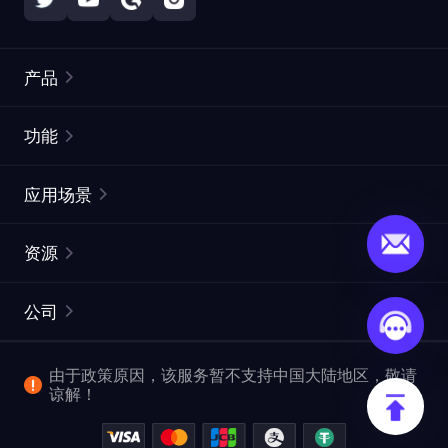
产品
住宅代理
热门
功能
无限住宅代理
免费代理列表
应用场景
静态住宅代理
代理检测工具
静态数据中心代理
品牌保护
ISP代理
资源
长效 ISP 代理
市场网页测试
CroxyProxy
文档
市场研究
网页抓取 API
免费试用
公司
ProxySite
用户指南
广告验证
SERP API
推广返利
常见问题解答
由于政策原因，该服务暂不支持中国大陆地区，敬请
爬行和索引
视频下载 API
企业服务
谅解！
位置
查看全部使用场景
反洗钱合规计划
博客