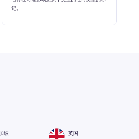
记。
加坡
英国