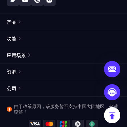
产品
住宅代理
热门
功能
无限住宅代理
免费代理列表
应用场景
静态住宅代理
代理检测工具
静态数据中心代理
品牌保护
ISP代理
资源
长效 ISP 代理
市场网页测试
CroxyProxy
文档
市场研究
网页抓取 API
免费试用
公司
ProxySite
用户指南
广告验证
SERP API
推广返利
常见问题解答
由于政策原因，该服务暂不支持中国大陆地区，敬请
爬行和索引
视频下载 API
企业服务
谅解！
位置
查看全部使用场景
反洗钱合规计划
博客