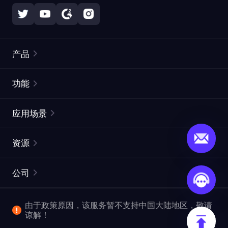
产品
住宅代理
热门
功能
无限住宅代理
免费代理列表
应用场景
静态住宅代理
代理检测工具
静态数据中心代理
品牌保护
ISP代理
资源
长效 ISP 代理
市场网页测试
CroxyProxy
文档
市场研究
网页抓取 API
免费试用
公司
ProxySite
用户指南
广告验证
SERP API
推广返利
常见问题解答
由于政策原因，该服务暂不支持中国大陆地区，敬请
爬行和索引
视频下载 API
企业服务
谅解！
位置