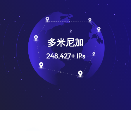
多米尼加
248,427
+
IPs