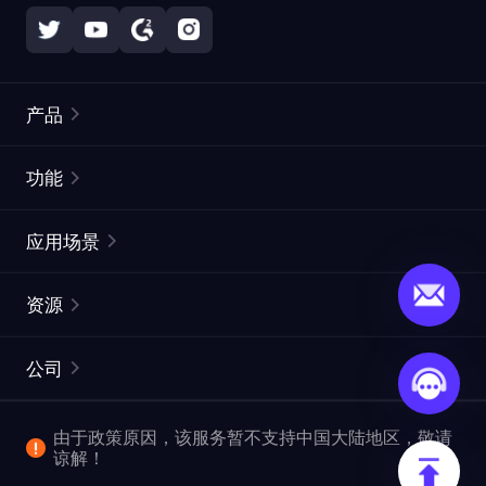
产品
住宅代理
热门
功能
无限住宅代理
免费代理列表
应用场景
静态住宅代理
代理检测工具
静态数据中心代理
品牌保护
ISP代理
资源
长效 ISP 代理
市场网页测试
CroxyProxy
文档
市场研究
网页抓取 API
免费试用
公司
ProxySite
用户指南
广告验证
SERP API
推广返利
常见问题解答
由于政策原因，该服务暂不支持中国大陆地区，敬请
爬行和索引
视频下载 API
企业服务
谅解！
位置