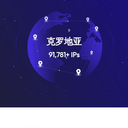
克罗地亚
91,781
+
IPs