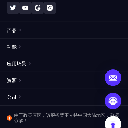
产品
住宅代理
热门
功能
无限住宅代理
免费代理列表
应用场景
静态住宅代理
代理检测工具
静态数据中心代理
品牌保护
ISP代理
资源
长效 ISP 代理
市场网页测试
CroxyProxy
文档
市场研究
网页抓取 API
免费试用
公司
ProxySite
用户指南
广告验证
SERP API
推广返利
常见问题解答
由于政策原因，该服务暂不支持中国大陆地区，敬请
爬行和索引
视频下载 API
企业服务
谅解！
位置