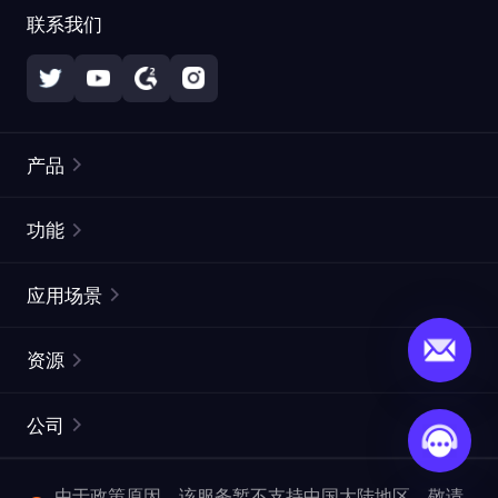
联系我们
产品
住宅代理
热门
功能
无限住宅代理
免费代理列表
应用场景
静态住宅代理
代理检测工具
静态数据中心代理
品牌保护
ISP代理
资源
长效 ISP 代理
市场网页测试
CroxyProxy
文档
市场研究
网页抓取 API
免费试用
公司
ProxySite
用户指南
广告验证
SERP API
推广返利
常见问题解答
由于政策原因，该服务暂不支持中国大陆地区，敬请