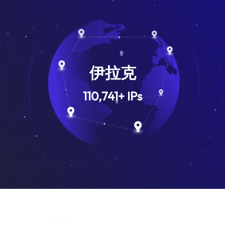
伊拉克
110,741
+
IPs