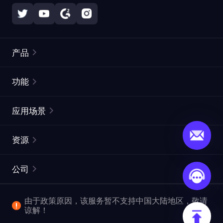
产品
住宅代理
热门
功能
无限住宅代理
免费代理列表
应用场景
静态住宅代理
代理检测工具
静态数据中心代理
品牌保护
ISP代理
资源
长效 ISP 代理
市场网页测试
CroxyProxy
文档
市场研究
网页抓取 API
免费试用
公司
ProxySite
用户指南
广告验证
SERP API
推广返利
常见问题解答
由于政策原因，该服务暂不支持中国大陆地区，敬请
爬行和索引
视频下载 API
企业服务
谅解！
位置