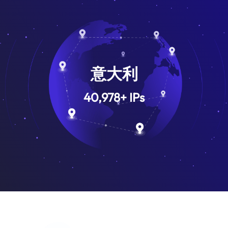
意大利
40,978
+
IPs