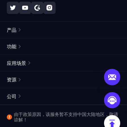
产品
住宅代理
热门
功能
无限住宅代理
免费代理列表
应用场景
静态住宅代理
代理检测工具
静态数据中心代理
品牌保护
ISP代理
资源
长效 ISP 代理
市场网页测试
CroxyProxy
文档
市场研究
网页抓取 API
免费试用
公司
ProxySite
用户指南
广告验证
SERP API
推广返利
常见问题解答
由于政策原因，该服务暂不支持中国大陆地区，敬请
爬行和索引
视频下载 API
企业服务
谅解！
位置