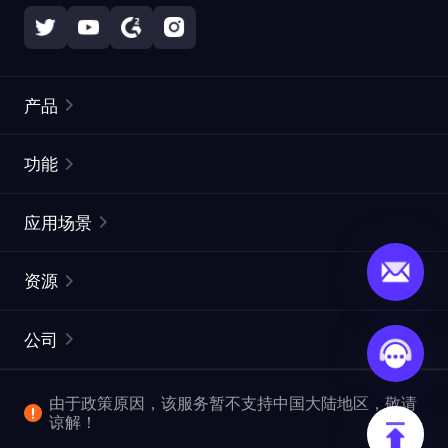
产品
住宅代理
热门
功能
无限住宅代理
免费代理列表
应用场景
静态住宅代理
代理检测工具
静态数据中心代理
品牌保护
ISP代理
资源
长效 ISP 代理
市场网页测试
CroxyProxy
文档
市场研究
网页抓取 API
免费试用
公司
ProxySite
用户指南
广告验证
SERP API
推广返利
常见问题解答
由于政策原因，该服务暂不支持中国大陆地区，敬请
爬行和索引
视频下载 API
企业服务
谅解！
位置