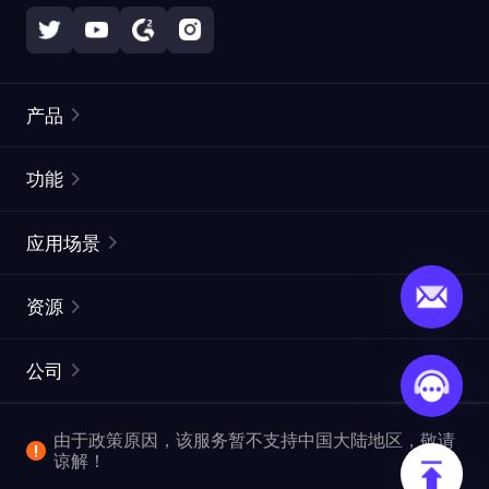
产品
住宅代理
热门
功能
无限住宅代理
免费代理列表
应用场景
静态住宅代理
代理检测工具
静态数据中心代理
品牌保护
ISP代理
资源
长效 ISP 代理
市场网页测试
CroxyProxy
文档
市场研究
网页抓取 API
免费试用
公司
ProxySite
用户指南
广告验证
SERP API
推广返利
常见问题解答
由于政策原因，该服务暂不支持中国大陆地区，敬请
爬行和索引
视频下载 API
企业服务
谅解！
位置