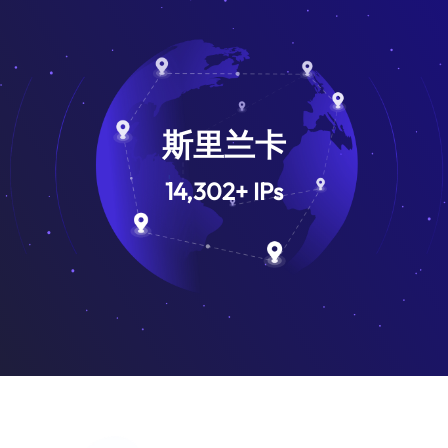
斯里兰卡
14,302
+
IPs