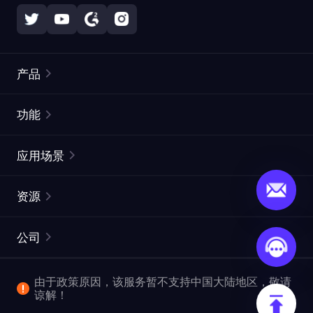
产品
住宅代理
热门
功能
无限住宅代理
免费代理列表
应用场景
静态住宅代理
代理检测工具
静态数据中心代理
品牌保护
ISP代理
资源
长效 ISP 代理
市场网页测试
CroxyProxy
文档
市场研究
网页抓取 API
免费试用
公司
ProxySite
用户指南
广告验证
SERP API
推广返利
常见问题解答
由于政策原因，该服务暂不支持中国大陆地区，敬请
爬行和索引
视频下载 API
企业服务
谅解！
位置