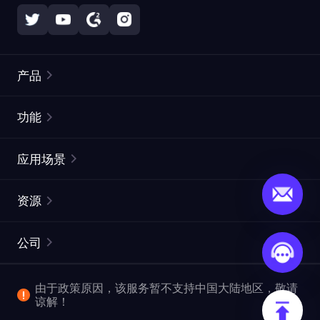
产品
住宅代理
热门
功能
无限住宅代理
免费代理列表
应用场景
静态住宅代理
代理检测工具
静态数据中心代理
品牌保护
ISP代理
资源
长效 ISP 代理
市场网页测试
CroxyProxy
文档
市场研究
网页抓取 API
免费试用
公司
ProxySite
用户指南
广告验证
SERP API
推广返利
常见问题解答
由于政策原因，该服务暂不支持中国大陆地区，敬请
爬行和索引
视频下载 API
企业服务
谅解！
位置