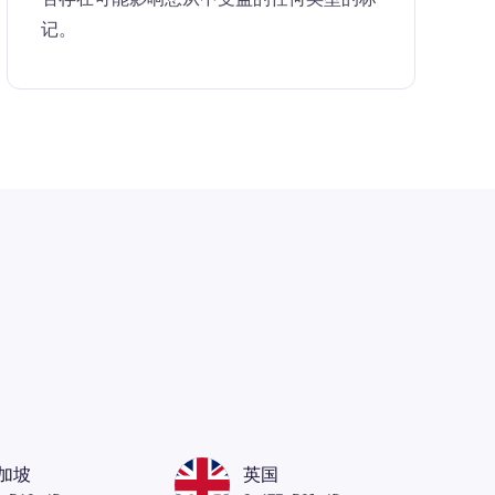
记。
加坡
英国