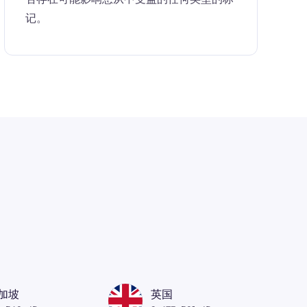
记。
加坡
英国