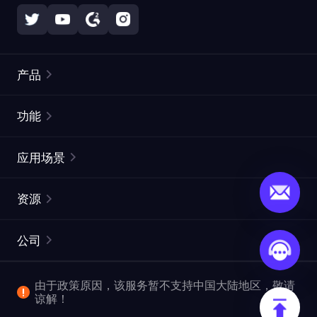
产品
住宅代理
热门
功能
无限住宅代理
免费代理列表
应用场景
静态住宅代理
代理检测工具
静态数据中心代理
品牌保护
ISP代理
资源
长效 ISP 代理
市场网页测试
CroxyProxy
文档
市场研究
网页抓取 API
免费试用
公司
ProxySite
用户指南
广告验证
SERP API
推广返利
常见问题解答
由于政策原因，该服务暂不支持中国大陆地区，敬请
爬行和索引
视频下载 API
企业服务
谅解！
位置