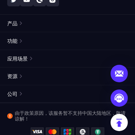
产品
住宅代理
热门
功能
无限住宅代理
免费代理列表
应用场景
静态住宅代理
代理检测工具
静态数据中心代理
品牌保护
ISP代理
资源
长效 ISP 代理
市场网页测试
CroxyProxy
文档
市场研究
网页抓取 API
免费试用
公司
ProxySite
用户指南
广告验证
SERP API
推广返利
常见问题解答
由于政策原因，该服务暂不支持中国大陆地区，敬请
爬行和索引
视频下载 API
企业服务
谅解！
位置
查看全部使用场景
反洗钱合规计划
博客