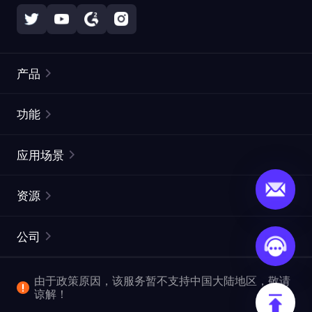
产品
住宅代理
热门
功能
无限住宅代理
免费代理列表
应用场景
静态住宅代理
代理检测工具
静态数据中心代理
品牌保护
ISP代理
资源
长效 ISP 代理
市场网页测试
CroxyProxy
文档
市场研究
网页抓取 API
免费试用
公司
ProxySite
用户指南
广告验证
SERP API
推广返利
常见问题解答
由于政策原因，该服务暂不支持中国大陆地区，敬请
爬行和索引
视频下载 API
企业服务
谅解！
位置