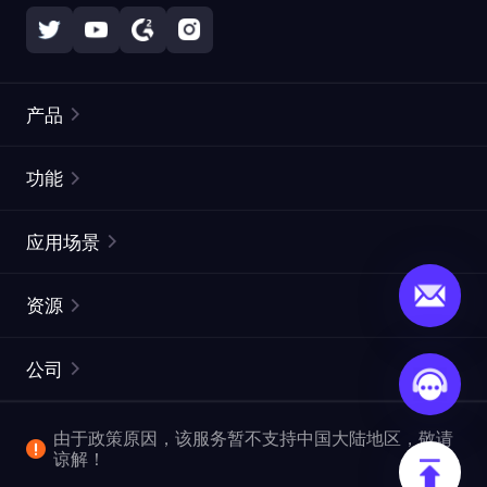
产品
住宅代理
热门
功能
无限住宅代理
免费代理列表
应用场景
静态住宅代理
代理检测工具
静态数据中心代理
品牌保护
ISP代理
资源
长效 ISP 代理
市场网页测试
CroxyProxy
文档
市场研究
网页抓取 API
免费试用
公司
ProxySite
用户指南
广告验证
SERP API
推广返利
常见问题解答
由于政策原因，该服务暂不支持中国大陆地区，敬请
爬行和索引
视频下载 API
企业服务
谅解！
位置