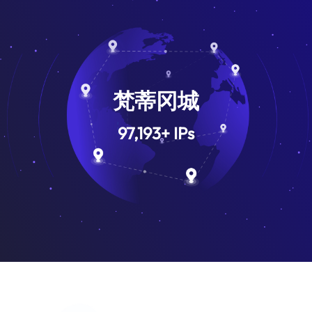
梵蒂冈城
97,193
+
IPs