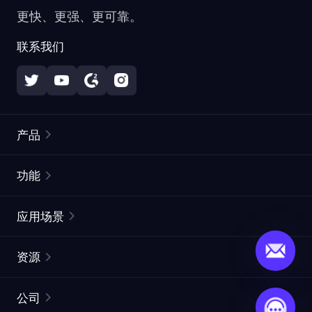
更快、更强、更可靠。
联系我们
产品
住宅代理
热门
功能
无限住宅代理
免费代理列表
应用场景
静态住宅代理
代理检测工具
静态数据中心代理
品牌保护
ISP代理
资源
长效 ISP 代理
市场网页测试
CroxyProxy
文档
市场研究
网页抓取 API
免费试用
公司
ProxySite
用户指南